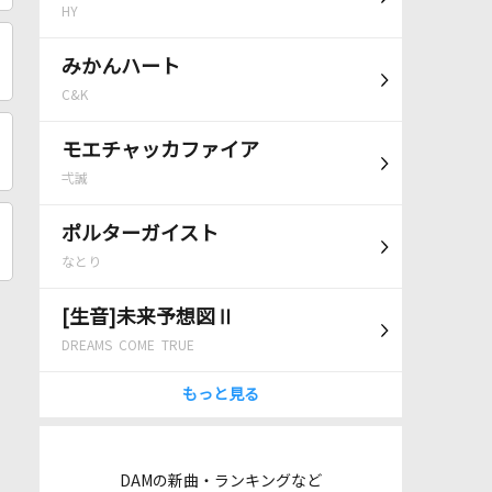
HY
みかんハート
C&K
モエチャッカファイア
弌誠
ポルターガイスト
なとり
[生音]未来予想図Ⅱ
DREAMS COME TRUE
もっと見る
DAMの新曲・ランキングなど