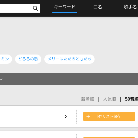
キーワード
曲名
歌手名
ーミン
どろろの歌
メリーはただのともだち
新着順
人気順
50音
MYリスト保存