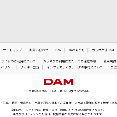
サイトマップ
お問い合わせ
DAM
DAM★とも
カラオケ＠DAM
サイトのご利用について
カラオケご利用にあたっての注意事項
利用規約
ーポリシー
クッキー設定
インフォマティブデータの取得について
ご契
© DAIICHIKOSHO CO.,LTD. All Rights Reserved.
・写真・動画・音声等を、手段や形態を問わず、著作権法の定める範囲を超えて無断で複
楽曲及びコンテンツは、機種によりご利用いただけない場合があります。
楽曲及びコンテンツの配信日、配信内容が変更になる場合があります。