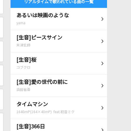
リアルタイムで歌われている曲の一覧
あるいは映画のような
yama
[生音]ピースサイン
米津玄師
[生音]桜
コブクロ
[生音]愛の世代の前に
浜田省吾
タイムマシン
1640mP(164×40mP) feat.初音ミク
[生音]366日