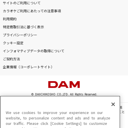
サイトのご利用について
Follow Me
カラオケご利用にあたっての注意事項
E-girls
利用規約
炎と森のカーニバル
特定商取引法に基づく表示
SEKAI NO OWARI(世界の終わり)
プライバシーポリシー
クッキー設定
[生音]君の知らない物語
インフォマティブデータの取得について
supercell
ご契約方法
企業情報（コーポレートサイト）
ばかじゃないのに
ずっと真夜中でいいのに。
もっと見る
© DAIICHIKOSHO CO.,LTD. All Rights Reserved.
DAMの新曲・ランキングなど
このサイトに掲載されている一切の文章・画像・写真・動画・音声等を、手段や形態
カラオケ最新情報をチェック！
を問わず、著作権法の定める範囲を超えて無断で複製、転載、ファイル化などすること
We use cookies to improve your experience on our
を禁じます。
website, to personalize content and ads and to analyze
our traffic. Please click [Cookie Settings] to customize
楽曲及びコンテンツは、機種によりご利用いただけない場合があります。