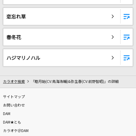
ヨドバシカメラの歌
MIQ(MIO)
恋忘れ草
napori
Vaundy
春冬花
[生音]水平線
back number
ハジマリノハル
泡沫、哀のまほろば
幽閉サテライト
カラオケ検索
「睦月始(CV:鳥海浩輔)&弥生春(CV:前野智昭)」の詳細
[生音]夢をかなえてドラえもん
サイトマップ
mao
お問い合わせ
DAM
かえりみちの色
DAM★とも
渋谷ハル
カラオケ＠DAM