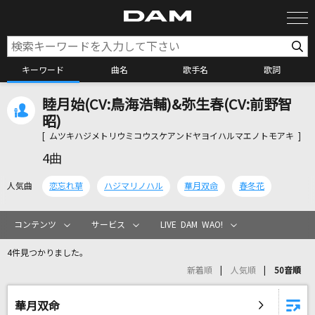
キーワード
曲名
歌手名
歌詞
睦月始(CV:鳥海浩輔)&弥生春(CV:前野智
カラオケ検索
昭)
[ ムツキハジメトリウミコウスケアンドヤヨイハルマエノトモアキ ]
カラオケ店舗検索
4曲
人気曲
恋忘れ草
ハジマリノハル
華月双命
春冬花
カラオケリクエスト
コンテンツ
サービス
LIVE DAM WAO!
全国りれき
4件見つかりました。
新着順
人気順
50音順
リアルタイムで歌われている曲の一覧
華月双命