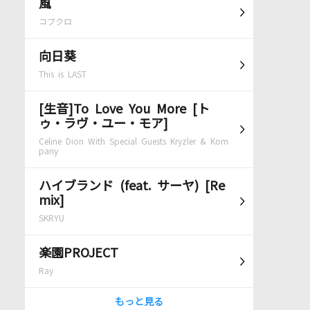
風
コブクロ
向日葵
This is LAST
[生音]To Love You More [ト
ゥ・ラヴ・ユー・モア]
Celine Dion With Special Guests Kryzler & Kom
pany
ハイブランド (feat. サーヤ) [Re
mix]
SKRYU
楽園PROJECT
Ray
もっと見る