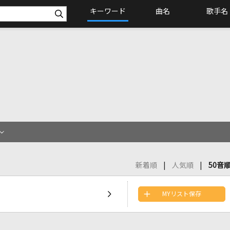
キーワード
曲名
歌手名
新着順
人気順
50音
MYリスト保存