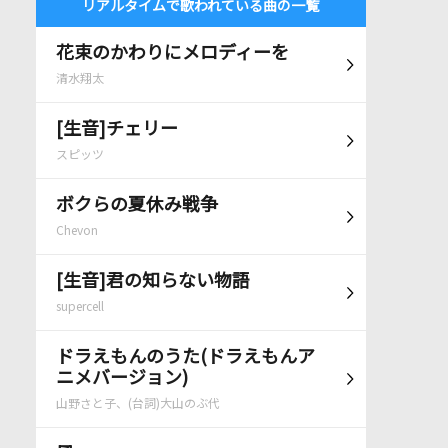
リアルタイムで歌われている曲の一覧
花束のかわりにメロディーを
清水翔太
[生音]チェリー
スピッツ
ボクらの夏休み戦争
Chevon
[生音]君の知らない物語
supercell
ドラえもんのうた(ドラえもんア
ニメバージョン)
山野さと子、(台詞)大山のぶ代