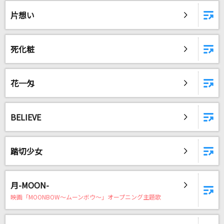
Cinderella
片想い
TOMOO
大不正解
死化粧
back number
[生音]白い恋人達
花一匁
桑田佳祐
夜に駆ける
BELIEVE
YOASOBI
踏切少女
真夏の雨
レベッカ
月-MOON-
花に風
映画「MOONBOW～ムーンボウ～」オープニング主題歌
バルーン