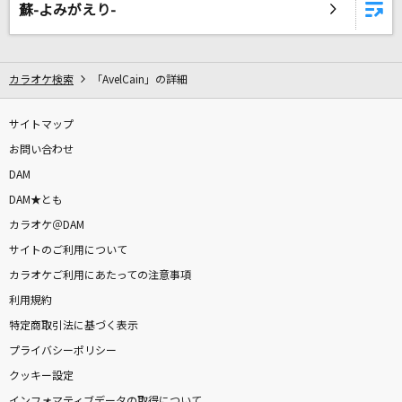
蘇-よみがえり-
Five
嵐(アラシ)
カラオケ検索
[生音]きよしのズンドコ節
「AvelCain」の詳細
氷川きよし
サイトマップ
[生音]浪花魂
お問い合わせ
坂本冬美
DAM
DAM★とも
Story
カラオケ＠DAM
AI
サイトのご利用について
カラオケご利用にあたっての注意事項
もっと見る
利用規約
特定商取引法に基づく表示
DAMの新曲・ランキングなど
カラオケ最新情報をチェック！
プライバシーポリシー
クッキー設定
インフォマティブデータの取得について