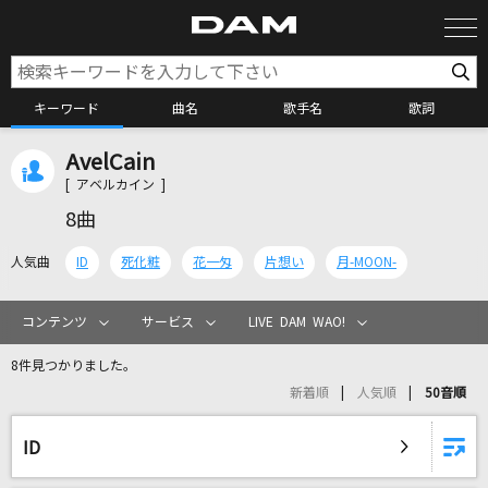
キーワード
曲名
歌手名
歌詞
AvelCain
カラオケ検索
[ アベルカイン ]
8曲
カラオケ店舗検索
人気曲
ID
死化粧
花一匁
片想い
月-MOON-
カラオケリクエスト
コンテンツ
サービス
LIVE DAM WAO!
8件見つかりました。
全国りれき
新着順
人気順
50音順
リアルタイムで歌われている曲の一覧
ID