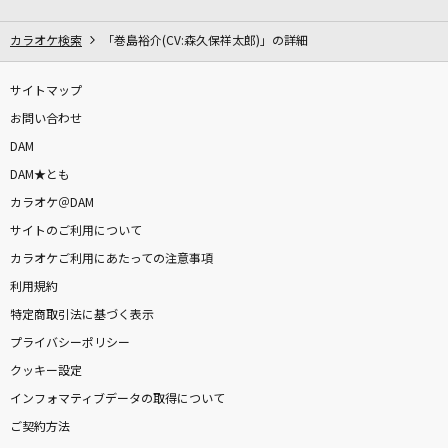
[生音]マリーゴールド
あいみょん
カラオケ検索
「巻島裕介(CV:森久保祥太郎)」の詳細
幸せになりたい
サイトマップ
あいみょん
お問い合わせ
DAM
その先はイグザルト
DAM★とも
≒JOY
カラオケ＠DAM
サイトのご利用について
[生音]花とサムライ
カラオケご利用にあたっての注意事項
三山ひろし
利用規約
好きすぎて滅！
特定商取引法に基づく表示
M!LK
プライバシーポリシー
クッキー設定
BOW AND ARROW
インフォマティブデータの取得について
米津玄師
ご契約方法