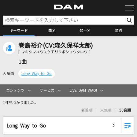
キーワード
曲名
歌手名
歌詞
巻島裕介(CV:森久保祥太郎)
カラオケ検索
[ マキシマユウスケモリクボショウタロウ ]
1曲
カラオケ店舗検索
人気曲
Long Way to Go
カラオケリクエスト
コンテンツ
サービス
LIVE DAM WAO!
1件見つかりました。
全国りれき
新着順
人気順
50音順
リアルタイムで歌われている曲の一覧
Long Way to Go