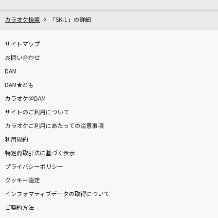
[生音]楓
スピッツ
カラオケ検索
「SK-1」の詳細
ずっと好きだった
サイトマップ
斉藤和義
お問い合わせ
DAM
[生音]女の荒波
DAM★とも
キム・ヨンジャ
カラオケ＠DAM
サイトのご利用について
1925
カラオケご利用にあたっての注意事項
冨田悠斗(とみー/T-POCKET) feat.初音ミク
利用規約
05410-(ん)
特定商取引法に基づく表示
RADWIMPS
プライバシーポリシー
クッキー設定
FREEDOM
インフォマティブデータの取得について
西川貴教 with t.komuro
ご契約方法