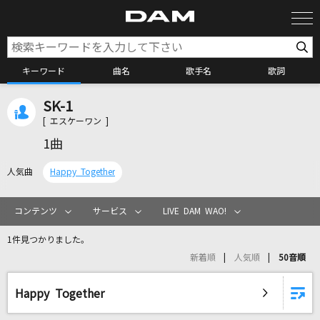
キーワード
曲名
歌手名
歌詞
SK-1
カラオケ検索
[ エスケーワン ]
1曲
カラオケ店舗検索
人気曲
Happy Together
カラオケリクエスト
コンテンツ
サービス
LIVE DAM WAO!
1件見つかりました。
全国りれき
新着順
人気順
50音順
リアルタイムで歌われている曲の一覧
Happy Together