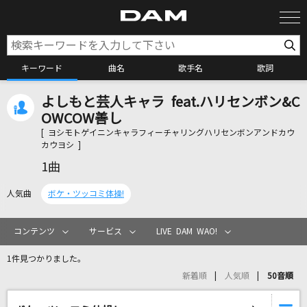
キーワード
曲名
歌手名
歌詞
よしもと芸人キャラ feat.ハリセンボン&C
カラオケ検索
OWCOW善し
[ ヨシモトゲイニンキャラフィーチャリングハリセンボンアンドカウ
カウヨシ ]
カラオケ店舗検索
1曲
人気曲
ボケ・ツッコミ体操!
カラオケリクエスト
コンテンツ
サービス
LIVE DAM WAO!
全国りれき
1件見つかりました。
新着順
人気順
50音順
リアルタイムで歌われている曲の一覧