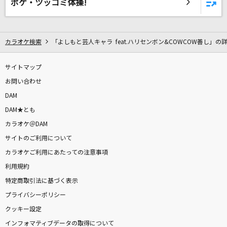
ボケ・ツッコミ体操!
メランコリーキッチン
米津玄師
[生音]桜
カラオケ検索
「よしもと芸人キャラ feat.ハリセンボン&COWCOW善し」の
コブクロ
サイトマップ
My Resort Pt.2
お問い合わせ
\ellow Bucks
DAM
DAM★とも
青のすみか (Acoustic ver.)
カラオケ＠DAM
キタニタツヤ
サイトのご利用について
カラオケご利用にあたっての注意事項
踊
利用規約
Ado
特定商取引法に基づく表示
プライバシーポリシー
紅蓮華 -アニメ映像 ver.-
クッキー設定
LiSA
インフォマティブデータの取得について