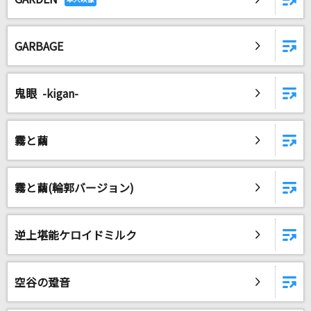
GARBAGE
鬼眼 -kigan-
霧と繭
霧と繭(輪郭バージョン)
逆上堪能ケロイドミルク
空谷の跫音