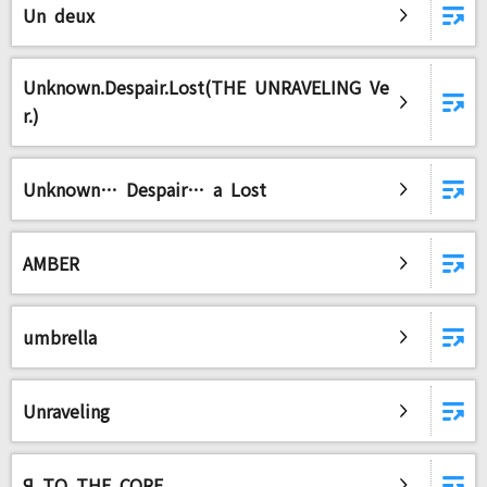
Un deux
DAMに会員登録・ログインして
カラオケをもっと楽しもう！
Unknown.Despair.Lost(THE UNRAVELING Ve
r.)
Unknown… Despair… a Lost
自宅でカラオケ歌い放題！
家族や友達と一緒に！練習にも！
AMBER
umbrella
Unraveling
Я TO THE CORE