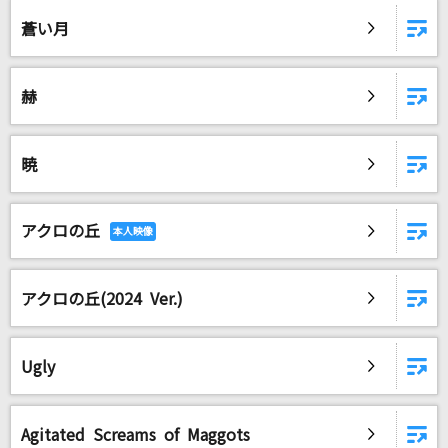
[生音]通り恋
蒼い月
indigo la End
[生音]あなた
赫
小坂明子
Flowerwall
暁
米津玄師
アクロの丘
唱
Ado
アクロの丘(2024 Ver.)
ひとりじゃない
DEEN
Ugly
シルエット
KANA-BOON
Agitated Screams of Maggots