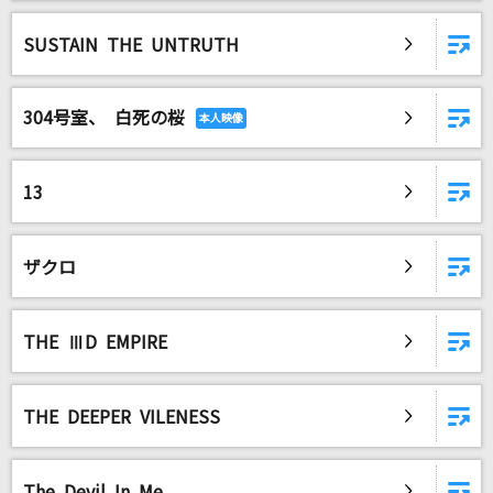
SUSTAIN THE UNTRUTH
304号室、 白死の桜
13
ザクロ
THE ⅢD EMPIRE
THE DEEPER VILENESS
The Devil In Me