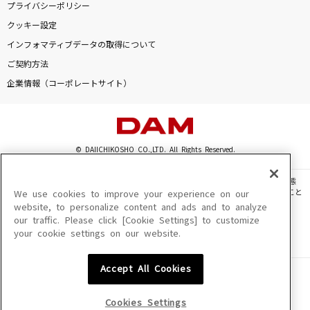
プライバシーポリシー
クッキー設定
インフォマティブデータの取得について
ご契約方法
企業情報（コーポレートサイト）
© DAIICHIKOSHO CO.,LTD. All Rights Reserved.
このサイトに掲載されている一切の文章・画像・写真・動画・音声等を、手段や形態
を問わず、著作権法の定める範囲を超えて無断で複製、転載、ファイル化などすること
We use cookies to improve your experience on our
を禁じます。
website, to personalize content and ads and to analyze
our traffic. Please click [Cookie Settings] to customize
楽曲及びコンテンツは、機種によりご利用いただけない場合があります。
your cookie settings on our website.
楽曲及びコンテンツの配信日、配信内容が変更になる場合があります。
楽曲によりMYリスト保存ができない場合があります。
Accept All Cookies
JASRAC許諾番号
6602250213Y31015 6602250112Y38026 6602250240Y31015
6602250241Y45122
Cookies Settings