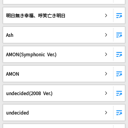
会いたくて 会いたくて
西野カナ
明日無き幸福、呼笑亡き明日
ゆずれない願い
田村直美
Ash
REVIVER
AMON(Symphonic Ver.)
MY FIRST STORY
[生音]君に届け
AMON
flumpool
もっと見る
undecided(2008 Ver.)
DAMの新曲・ランキングなど
カラオケ最新情報をチェック！
undecided