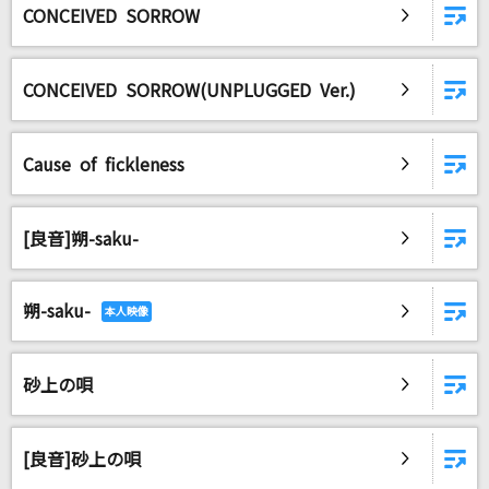
CONCEIVED SORROW
CONCEIVED SORROW(UNPLUGGED Ver.)
Cause of fickleness
[良音]朔-saku-
朔-saku-
砂上の唄
[良音]砂上の唄