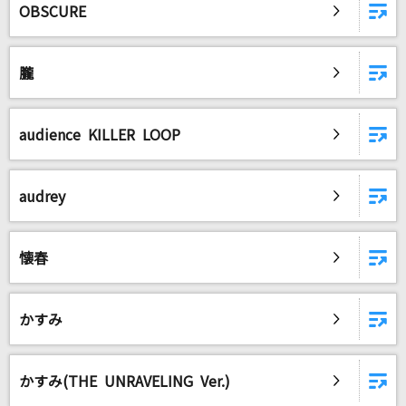
OBSCURE
朧
audience KILLER LOOP
audrey
懐春
かすみ
かすみ(THE UNRAVELING Ver.)