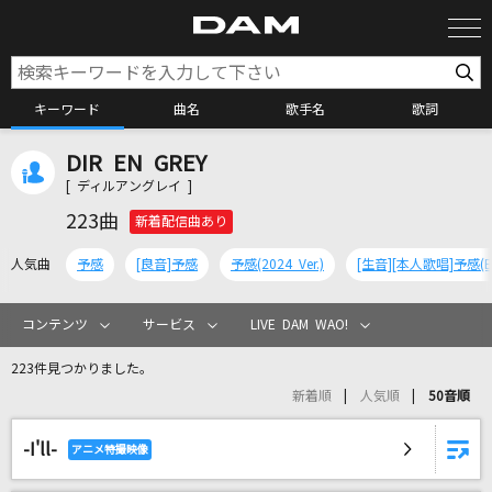
キーワード
曲名
歌手名
歌詞
DIR EN GREY
カラオケ検索
[ ディルアングレイ ]
223曲
新着配信曲あり
カラオケ店舗検索
人気曲
予感
[良音]予感
予感(2024 Ver.)
カラオケリクエスト
コンテンツ
サービス
LIVE DAM WAO!
223件見つかりました。
全国りれき
新着順
人気順
50音順
-I'll-
リアルタイムで歌われている曲の一覧