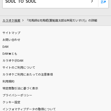
SOUL TO SOUL
炎と森のカーニバル
SEKAI NO OWARI(世界の終わり)
[生音]星座になれたら
カラオケ検索
「司馬師&司馬昭(置鮎龍太郎&岸尾だいすけ)」の詳細
結束バンド
サイトマップ
ノーダウト
お問い合わせ
Official髭男dism
DAM
DAM★とも
[生音]インフェルノ(アニメ映像 Ver.)
カラオケ＠DAM
Mrs. GREEN APPLE
サイトのご利用について
カラオケご利用にあたっての注意事項
サイダー
利用規約
The Birthday
特定商取引法に基づく表示
プライバシーポリシー
[生音]小さな恋のうた
クッキー設定
MONGOL800
インフォマティブデータの取得について