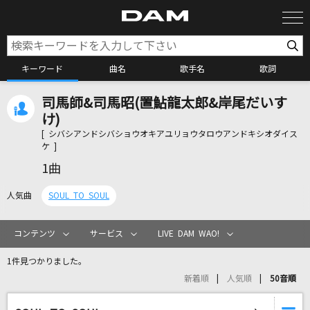
キーワード
曲名
歌手名
歌詞
司馬師&司馬昭(置鮎龍太郎&岸尾だいす
カラオケ検索
け)
[ シバシアンドシバショウオキアユリョウタロウアンドキシオダイス
ケ ]
カラオケ店舗検索
1曲
人気曲
SOUL TO SOUL
カラオケリクエスト
コンテンツ
サービス
LIVE DAM WAO!
全国りれき
1件見つかりました。
新着順
人気順
50音順
リアルタイムで歌われている曲の一覧