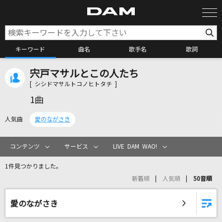
キーワード
曲名
歌手名
歌詞
宍戸マサルとこの人たち
カラオケ検索
[ シシドマサルトコノヒトタチ ]
1曲
カラオケ店舗検索
人気曲
愛のながさき
カラオケリクエスト
コンテンツ
サービス
LIVE DAM WAO!
1件見つかりました。
全国りれき
新着順
人気順
50音順
リアルタイムで歌われている曲の一覧
愛のながさき