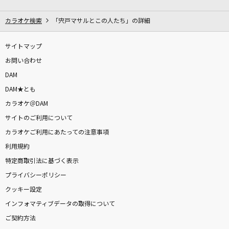
[生音]READY STEADY GO
L'Arc-en-Ciel
カラオケ検索
「宍戸マサルとこの人たち」の詳細
章
サイトマップ
緑黄色社会
お問い合わせ
DAM
[生音]時の過ぎゆくままに
DAM★とも
沢田研二
カラオケ＠DAM
サイトのご利用について
群青サバイバル
カラオケご利用にあたっての注意事項
小松未可子
利用規約
残酷な天使のテーゼ
特定商取引法に基づく表示
高橋洋子
プライバシーポリシー
クッキー設定
Y学園へ行こう 学園ドタバタ編
インフォマティブデータの取得について
莉犬
ご契約方法