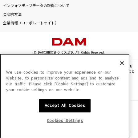
春雷
インフォマティブデータの取得について
米津玄師
ご契約方法
企業情報（コーポレートサイト）
ジャスミンの丘
ルヴァ(関俊彦)
[生音]セカンド・ラブ
© DAIICHIKOSHO CO.,LTD. All Rights Reserved.
中森明菜
このサイトに掲載されている一切の文章・画像・写真・動画・音声等を、手段や形態
を問わず、著作権法の定める範囲を超えて無断で複製、転載、ファイル化などすること
We use cookies to improve your experience on our
breakfast
を禁じます。
website, to personalize content and ads and to analyze
Mrs. GREEN APPLE
our traffic. Please click [Cookie Settings] to customize
楽曲及びコンテンツは、機種によりご利用いただけない場合があります。
your cookie settings on our website.
楽曲及びコンテンツの配信日、配信内容が変更になる場合があります。
楽曲によりMYリスト保存ができない場合があります。
もっと見る
Accept All Cookies
JASRAC許諾番号
6602250213Y31015 6602250112Y38026 6602250240Y31015
DAMの新曲・ランキングなど
6602250241Y45122
カラオケ最新情報をチェック！
Cookies Settings
NexTone許諾番号
ID000002945 ID000002947 ID000002937 ID000002938