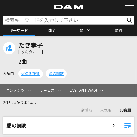
キーワード
曲名
歌手名
歌詞
たき孝子
カラオケ検索
[ タキタカコ ]
2曲
カラオケ店舗検索
人気曲
火の国旅情
愛の讃歌
カラオケリクエスト
コンテンツ
サービス
LIVE DAM WAO!
2件見つかりました。
全国りれき
新着順
人気順
50音順
リアルタイムで歌われている曲の一覧
愛の讃歌