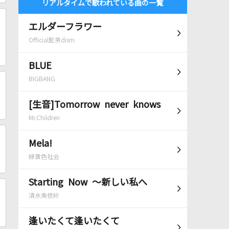
リアルタイムで歌われている曲の一覧
エルダーフラワー
Official髭男dism
BLUE
BIGBANG
[生音]Tomorrow never knows
Mr.Children
Mela!
緑黄色社会
Starting Now ～新しい私へ
清水美依紗
逢いたくて逢いたくて