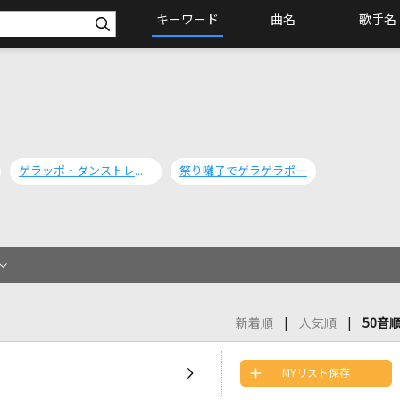
キーワード
曲名
歌手名
ゲラッポ・ダンストレイン
祭り囃子でゲラゲラポー
新着順
人気順
50音
MYリスト保存