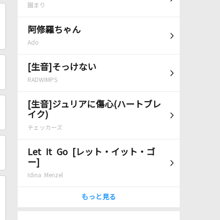
園まり
阿修羅ちゃん
Ado
[生音]そっけない
RADWIMPS
[生音]ジュリアに傷心(ハートブレ
イク)
チェッカーズ
Let It Go [レット・イット・ゴ
ー]
Idina Menzel
もっと見る