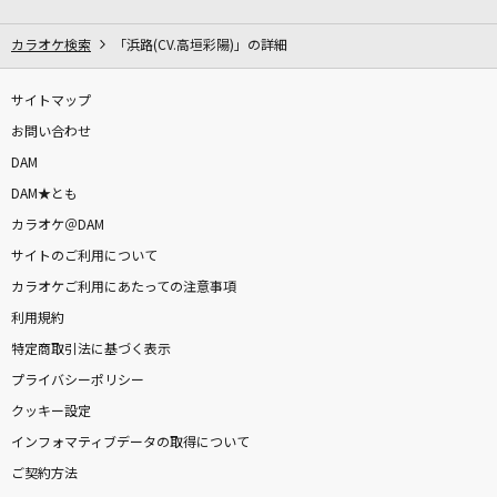
あなたがいたから僕がいた
郷ひろみ
カラオケ検索
「浜路(CV.高垣彩陽)」の詳細
MILABO
サイトマップ
ずっと真夜中でいいのに。
お問い合わせ
DAM
[生音]春泥棒
DAM★とも
ヨルシカ
カラオケ＠DAM
サイトのご利用について
[生音]言って。
カラオケご利用にあたっての注意事項
ヨルシカ
利用規約
クスシキ
特定商取引法に基づく表示
Mrs. GREEN APPLE
プライバシーポリシー
クッキー設定
Sledgehammer
インフォマティブデータの取得について
シクフォニ
ご契約方法