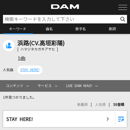
キーワード
曲名
歌手名
歌詞
浜路(CV.高垣彩陽)
カラオケ検索
[ ハマジタカガキアヤヒ ]
1曲
カラオケ店舗検索
人気曲
STAY HERE!
カラオケリクエスト
コンテンツ
サービス
LIVE DAM WAO!
1件見つかりました。
全国りれき
新着順
人気順
50音順
リアルタイムで歌われている曲の一覧
STAY HERE!