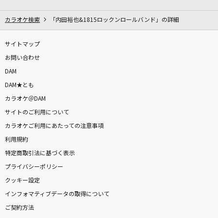
残響散歌
Aimer(エメ)
カラオケ検索
「内田裕也&1815ロックンロールバンド」の詳細
[生音]ワイルド アット ハート
サイトマップ
嵐(アラシ)
お問い合わせ
DAM
[生音]ガリレオは恋をする
DAM★とも
優里
カラオケ＠DAM
サイトのご利用について
夢がはじまる
カラオケご利用にあたっての注意事項
Little Glee Monster
利用規約
ロウワー
特定商取引法に基づく表示
ぬゆり
プライバシーポリシー
クッキー設定
[生音]3月9日
インフォマティブデータの取得について
レミオロメン
ご契約方法