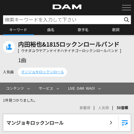
キーワード
曲名
歌手名
歌詞
内田裕也&1815ロックンロールバンド
カラオケ検索
[ ウチダユウヤアンドイチハチイチゴーロックンロールバンド ]
1曲
カラオケ店舗検索
人気曲
マンジョキロックンロール
カラオケリクエスト
コンテンツ
サービス
LIVE DAM WAO!
1件見つかりました。
全国りれき
新着順
人気順
50音順
リアルタイムで歌われている曲の一覧
マンジョキロックンロール