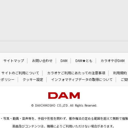
サイトマップ
お問い合わせ
DAM
DAM★とも
カラオケ＠DAM
サイトのご利用について
カラオケご利用にあたっての注意事項
利用規約
ーポリシー
クッキー設定
インフォマティブデータの取得について
ご契
© DAIICHIKOSHO CO.,LTD. All Rights Reserved.
・写真・動画・音声等を、手段や形態を問わず、著作権法の定める範囲を超えて無断で複
楽曲及びコンテンツは、機種によりご利用いただけない場合があります。