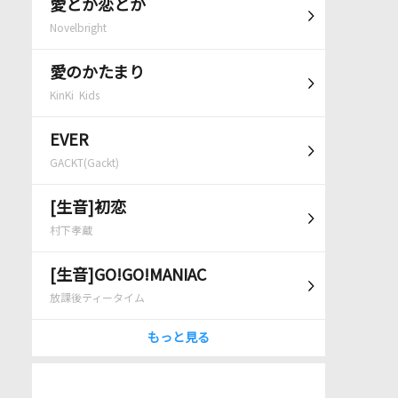
愛とか恋とか
Novelbright
愛のかたまり
KinKi Kids
EVER
GACKT(Gackt)
[生音]初恋
村下孝蔵
[生音]GO!GO!MANIAC
放課後ティータイム
もっと見る