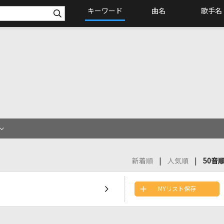
キーワード
曲名
歌手名
新着順
人気順
50音
MYリスト保存