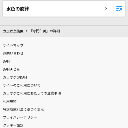
踊楽園
水色の旋律
CLAN QUEEN
I LOVE YOU
カラオケ検索
「寺門仁美」の詳細
クリス・ハート
[生音]Don't say “lazy“
サイトマップ
桜高軽音部[平沢唯・秋山澪・田井中律・琴吹紬(CV:豊崎愛生、日笠陽
お問い合わせ
子、佐藤聡美、寿美菜子)]
DAM
DAM★とも
夏祭り
カラオケ＠DAM
Whiteberry
サイトのご利用について
カリスマックス
カラオケご利用にあたっての注意事項
Snow Man
利用規約
特定商取引法に基づく表示
[生音]アイのシナリオ
プライバシーポリシー
CHiCO with HoneyWorks
クッキー設定