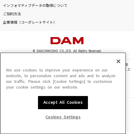
インフォマティブデータの取得について
[生音]ジターバグ
ご契約方法
ELLEGARDEN
企業情報（コーポレートサイト）
I wonder
Da-iCE
© DAIICHIKOSHO CO.,LTD. All Rights Reserved.
ヴァンパイア
Janne Da Arc
このサイトに掲載されている一切の文章・画像・写真・動画・音声等を、手段や形態
を問わず、著作権法の定める範囲を超えて無断で複製、転載、ファイル化などすること
We use cookies to improve your experience on our
を禁じます。
website, to personalize content and ads and to analyze
アイノカタチ feat.HIDE(GReeeeN)
our traffic. Please click [Cookie Settings] to customize
楽曲及びコンテンツは、機種によりご利用いただけない場合があります。
Misia
your cookie settings on our website.
楽曲及びコンテンツの配信日、配信内容が変更になる場合があります。
楽曲によりMYリスト保存ができない場合があります。
もっと見る
Accept All Cookies
JASRAC許諾番号
6602250213Y31015 6602250112Y38026 6602250240Y31015
6602250241Y45122
DAMの新曲・ランキングなど
Cookies Settings
カラオケ最新情報をチェック！
NexTone許諾番号
ID000002945 ID000002947 ID000002937 ID000002938