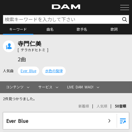
キーワード
曲名
歌手名
歌詞
寺門仁美
カラオケ検索
[ テラカドヒトミ ]
2曲
カラオケ店舗検索
人気曲
Ever Blue
水色の旋律
カラオケリクエスト
コンテンツ
サービス
LIVE DAM WAO!
2件見つかりました。
全国りれき
新着順
人気順
50音順
リアルタイムで歌われている曲の一覧
Ever Blue