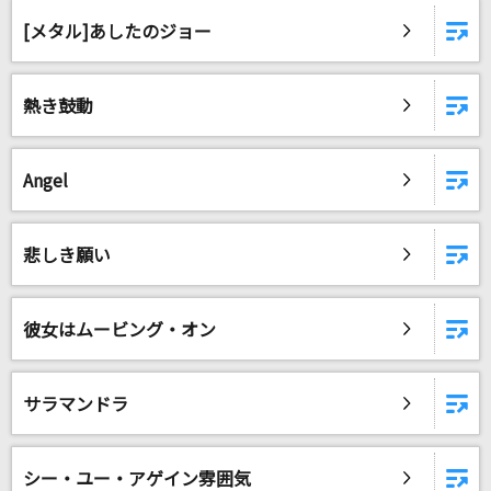
サヨナラの意味
[メタル]あしたのジョー
乃木坂46
天灯
熱き鼓動
sajou no hana
[生音]サイレント・イヴ
Angel
辛島美登里
悲しき願い
[良音]幸福論
椎名林檎
彼女はムービング・オン
[生音]チェリー
スピッツ
サラマンドラ
馬鹿
syudou
シー・ユー・アゲイン雰囲気