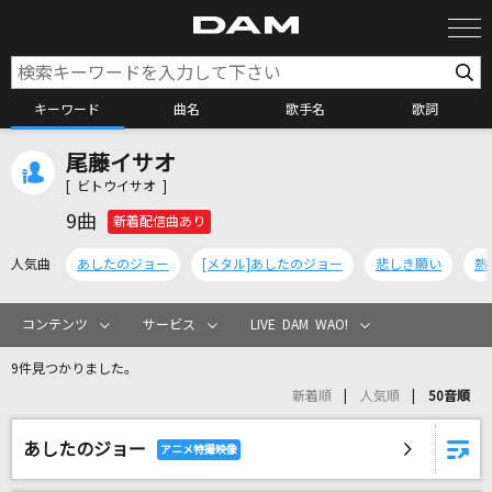
キーワード
曲名
歌手名
歌詞
尾藤イサオ
カラオケ検索
[ ビトウイサオ ]
9曲
新着配信曲あり
カラオケ店舗検索
人気曲
あしたのジョー
[メタル]あしたのジョー
悲しき願い
熱
カラオケリクエスト
コンテンツ
サービス
LIVE DAM WAO!
9件見つかりました。
全国りれき
新着順
人気順
50音順
あしたのジョー
リアルタイムで歌われている曲の一覧