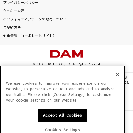
プライバシーポリシー
クッキー設定
DAMに会員登録・ログインして
インフォマティブデータの取得について
カラオケをもっと楽しもう！
ご契約方法
企業情報（コーポレートサイト）
自宅でカラオケ歌い放題！
家族や友達と一緒に！練習にも！
© DAIICHIKOSHO CO.,LTD. All Rights Reserved.
このサイトに掲載されている一切の文章・画像・写真・動画・音声等を、手段や形態
を問わず、著作権法の定める範囲を超えて無断で複製、転載、ファイル化などすること
We use cookies to improve your experience on our
を禁じます。
website, to personalize content and ads and to analyze
our traffic. Please click [Cookie Settings] to customize
楽曲及びコンテンツは、機種によりご利用いただけない場合があります。
your cookie settings on our website.
楽曲及びコンテンツの配信日、配信内容が変更になる場合があります。
楽曲によりMYリスト保存ができない場合があります。
Accept All Cookies
JASRAC許諾番号
6602250213Y31015 6602250112Y38026 6602250240Y31015
6602250241Y45122
Cookies Settings