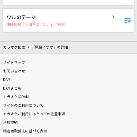
章
緑黄色社会
ワルのテーマ
東映映画「非情学園”ワル”」主題歌
えんとつ町のプペル
キングコング
カラオケ検索
「尾藤イサオ」の詳細
[生音]オールドファッション
back number
サイトマップ
お問い合わせ
Highlight(パワフルプロ野球2026-2027主題歌)
DAM
杏子
DAM★とも
もっと見る
カラオケ＠DAM
サイトのご利用について
DAMの新曲・ランキングなど
カラオケご利用にあたっての注意事項
カラオケ最新情報をチェック！
利用規約
特定商取引法に基づく表示