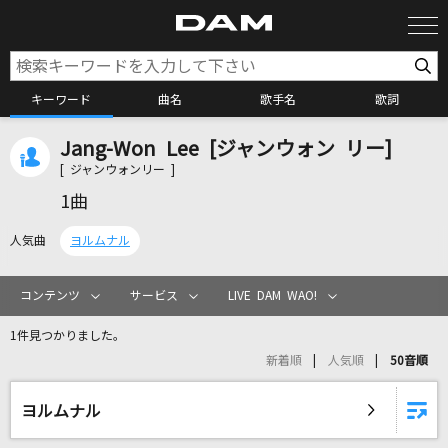
キーワード
曲名
歌手名
歌詞
Jang-Won Lee [ジャンウォン リー]
カラオケ検索
[ ジャンウォンリー ]
1曲
カラオケ店舗検索
人気曲
ヨルムナル
カラオケリクエスト
コンテンツ
サービス
LIVE DAM WAO!
1件見つかりました。
全国りれき
新着順
人気順
50音順
リアルタイムで歌われている曲の一覧
ヨルムナル