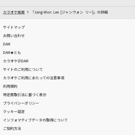
ラブソング
マルシィ
カラオケ検索
「Jang-Won Lee [ジャンウォン リー]」の詳細
未来予想図Ⅱ
サイトマップ
DREAMS COME TRUE
お問い合わせ
DAM
[生音]瞬間センチメンタル
DAM★とも
SCANDAL
カラオケ＠DAM
サイトのご利用について
HOWEVER
カラオケご利用にあたっての注意事項
GLAY
利用規約
五番街のマリーへ
特定商取引法に基づく表示
高橋真梨子
プライバシーポリシー
クッキー設定
Day N Night (feat. G-k.i.d,guca owl & KEIJ
インフォマティブデータの取得について
U)
ご契約方法
BAD HOP