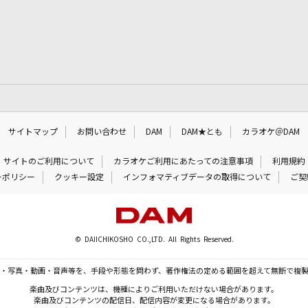
サイトマップ
お問い合わせ
DAM
DAM★とも
カラオケ＠DAM
サイトのご利用について
カラオケご利用にあたっての注意事項
利用規約
ーポリシー
クッキー設定
インフォマティブデータの取得について
ご契
© DAIICHIKOSHO CO.,LTD. All Rights Reserved.
・写真・動画・音声等を、手段や形態を問わず、著作権法の定める範囲を超えて無断で複
楽曲及びコンテンツは、機種によりご利用いただけない場合があります。
楽曲及びコンテンツの配信日、配信内容が変更になる場合があります。