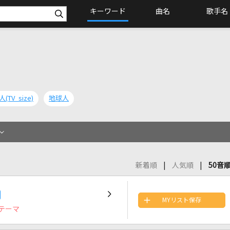
キーワード
曲名
歌手名
(TV size)
地球人
新着順
人気順
50音
MYリスト保存
テーマ