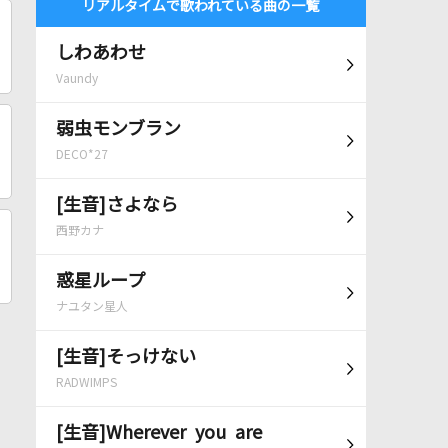
リアルタイムで歌われている曲の一覧
しわあわせ
Vaundy
弱虫モンブラン
DECO*27
[生音]さよなら
西野カナ
惑星ループ
ナユタン星人
[生音]そっけない
RADWIMPS
[生音]Wherever you are