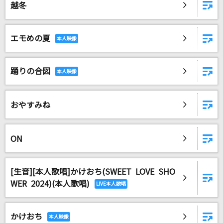
越冬
[良音]ロマンス
PENICILLIN
エモめの夏
Pretender
Official髭男dism
踊りの合図
TEST ME
ちゃんみな
おやすみね
あの娘シークレット
Eve
ON
もっと見る
[生音][本人歌唱]かけおち(SWEET LOVE SHO
WER 2024)(本人歌唱)
DAMの新曲・ランキングなど
カラオケ最新情報をチェック！
かけおち