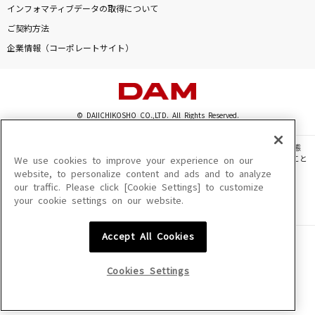
インフォマティブデータの取得について
ご契約方法
企業情報（コーポレートサイト）
© DAIICHIKOSHO CO.,LTD. All Rights Reserved.
このサイトに掲載されている一切の文章・画像・写真・動画・音声等を、手段や形態
を問わず、著作権法の定める範囲を超えて無断で複製、転載、ファイル化などすること
We use cookies to improve your experience on our
を禁じます。
website, to personalize content and ads and to analyze
our traffic. Please click [Cookie Settings] to customize
楽曲及びコンテンツは、機種によりご利用いただけない場合があります。
your cookie settings on our website.
楽曲及びコンテンツの配信日、配信内容が変更になる場合があります。
楽曲によりMYリスト保存ができない場合があります。
Accept All Cookies
JASRAC許諾番号
6602250213Y31015 6602250112Y38026 6602250240Y31015
6602250241Y45122
Cookies Settings
NexTone許諾番号
ID000002945 ID000002947 ID000002937 ID000002938