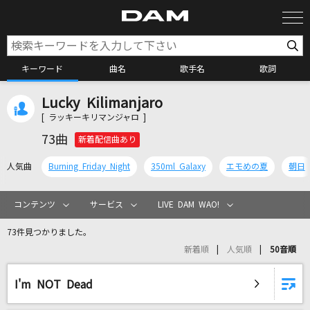
キーワード
曲名
歌手名
歌詞
Lucky Kilimanjaro
カラオケ検索
[ ラッキーキリマンジャロ ]
73曲
新着配信曲あり
カラオケ店舗検索
人気曲
Burning Friday Night
350ml Galaxy
エモめの夏
朝日
カラオケリクエスト
コンテンツ
サービス
LIVE DAM WAO!
73件見つかりました。
全国りれき
新着順
人気順
50音順
リアルタイムで歌われている曲の一覧
I'm NOT Dead