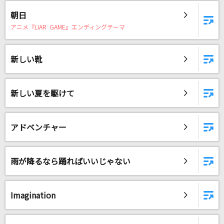
ライラック
朝日
Mrs. GREEN APPLE
アニメ『LIAR GAME』エンディングテーマ
[プロオケ]for you...
高橋真梨子
新しい靴
ファスナー
新しい夏を駆けて
Mr.Children
一線
アドベンチャー
JUJU
ラヴ・イズ・オーヴァー
雨が降るなら踊ればいいじゃない
欧陽菲菲
[生音]アイのシナリオ
Imagination
CHiCO with HoneyWorks