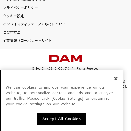
ファンファーレ!
プライバシーポリシー
Hey! Say! JUMP
クッキー設定
インフォマティブデータの取得について
惑星ループ
ご契約方法
ナユタン星人
企業情報（コーポレートサイト）
シルエット
KANA-BOON
© DAIICHIKOSHO CO.,LTD. All Rights Reserved.
お願い☆デスティニー
PPE41
このサイトに掲載されている一切の文章・画像・写真・動画・音声等を、手段や形態
を問わず、著作権法の定める範囲を超えて無断で複製、転載、ファイル化などすること
We use cookies to improve your experience on our
を禁じます。
もっと見る
website, to personalize content and ads and to analyze
our traffic. Please click [Cookie Settings] to customize
楽曲及びコンテンツは、機種によりご利用いただけない場合があります。
your cookie settings on our website.
楽曲及びコンテンツの配信日、配信内容が変更になる場合があります。
楽曲によりMYリスト保存ができない場合があります。
DAMの新曲・ランキングなど
カラオケ最新情報をチェック！
Accept All Cookies
JASRAC許諾番号
6602250213Y31015 6602250112Y38026 6602250240Y31015
6602250241Y45122