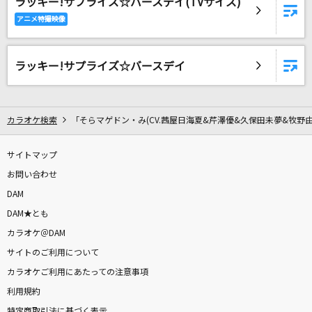
ラッキー!サプライズ☆バースデイ(TVサイズ)
Calc.
ジミーサムP feat.初音ミク
[生音]僕のこと
ラッキー!サプライズ☆バースデイ
Mrs. GREEN APPLE
Fleur
カラオケ検索
「そらマゲドン・み(CV.茜屋日海夏&芹澤優&久保田未夢&牧野
雪花ラミィ
サイトマップ
パノプティコン
お問い合わせ
r-906
DAM
DAM★とも
ハッピーシンセサイザ
カラオケ＠DAM
EasyPop feat.巡音ルカ・GUMI
サイトのご利用について
P-O-P-T-R-A-I-N
カラオケご利用にあたっての注意事項
ノーナ・リーヴス
利用規約
特定商取引法に基づく表示