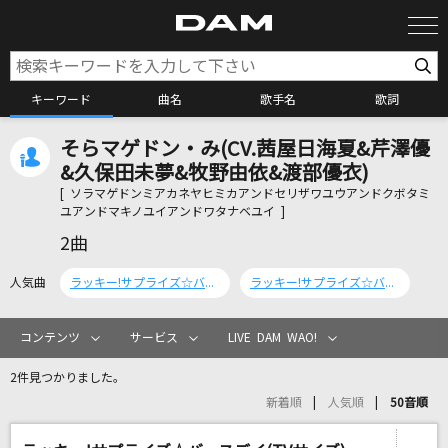
キーワード
曲名
歌手名
歌詞
そらマゲドン・み(CV.茜屋日海夏&芹澤優
カラオケ検索
&久保田未夢&牧野由依&渡部優衣)
[ ソラマゲドンミアカネヤヒミカアンドセリザワユウアンドクボタミ
ユアンドマキノユイアンドワタナベユイ ]
カラオケ店舗検索
2曲
人気曲
ラッキー!サプライズ☆バースデイ(TVサイズ)
ラッキー!サプライズ☆バースデイ
カラオケリクエスト
コンテンツ
サービス
LIVE DAM WAO!
全国りれき
2件見つかりました。
新着順
人気順
50音順
リアルタイムで歌われている曲の一覧