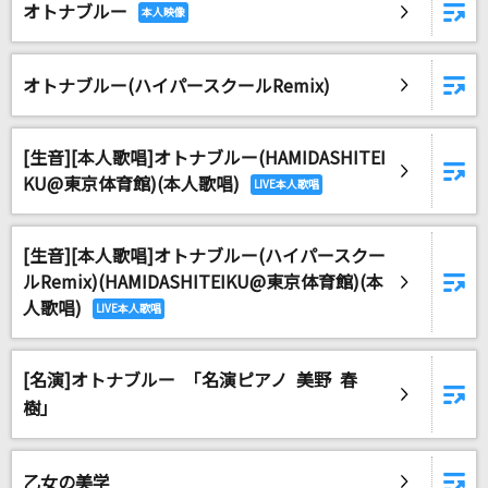
オトナブルー
感電(ビデオクリップバージョン)
米津玄師
オトナブルー(ハイパースクールRemix)
黒毛和牛上塩タン焼680円
大塚 愛
[生音][本人歌唱]オトナブルー(HAMIDASHITEI
マシュマロ(ビデオクリップバージョン)
KU@東京体育館)(本人歌唱)
DECO*27
[生音][本人歌唱]オトナブルー(ハイパースクー
夜の踊り子
ルRemix)(HAMIDASHITEIKU@東京体育館)(本
サカナクション
人歌唱)
もっと見る
[名演]オトナブルー 「名演ピアノ 美野 春
DAMの新曲・ランキングなど
樹」
カラオケ最新情報をチェック！
乙女の美学