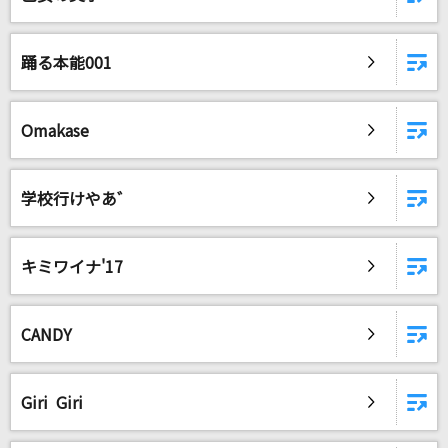
DAMに会員登録・ログインして
踊る本能001
カラオケをもっと楽しもう！
Omakase
自宅でカラオケ歌い放題！
学校行けやあ゛
家族や友達と一緒に！練習にも！
キミワイナ'17
CANDY
Giri Giri