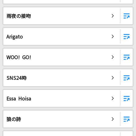
愛のかたまり
KinKi Kids
雨夜の接吻
[生音]夏の扉
松田聖子
Arigato
[生音]怪盗
back number
WOO! GO!
[生音]白い恋人達
SNS24時
桑田佳祐
CANDY TUNEメドレー
Essa Hoisa
CANDY TUNEメドレー
プラネタリウム
狼の詩
大塚 愛