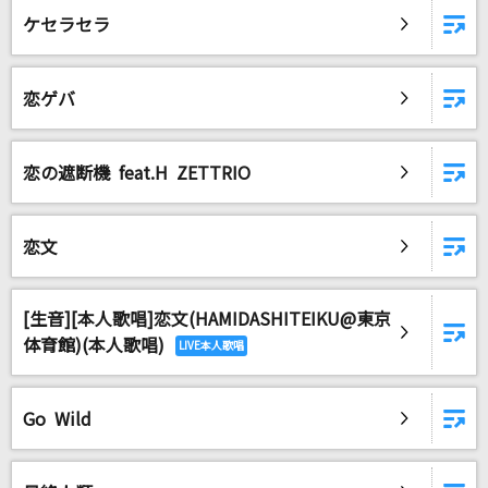
ケセラセラ
恋ゲバ
恋の遮断機 feat.H ZETTRIO
恋文
[生音][本人歌唱]恋文(HAMIDASHITEIKU@東京
体育館)(本人歌唱)
Go Wild