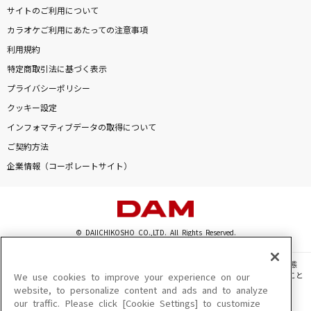
サイトのご利用について
カラオケご利用にあたっての注意事項
利用規約
特定商取引法に基づく表示
プライバシーポリシー
クッキー設定
インフォマティブデータの取得について
ご契約方法
企業情報（コーポレートサイト）
© DAIICHIKOSHO CO.,LTD. All Rights Reserved.
このサイトに掲載されている一切の文章・画像・写真・動画・音声等を、手段や形態
を問わず、著作権法の定める範囲を超えて無断で複製、転載、ファイル化などすること
We use cookies to improve your experience on our
を禁じます。
website, to personalize content and ads and to analyze
our traffic. Please click [Cookie Settings] to customize
楽曲及びコンテンツは、機種によりご利用いただけない場合があります。