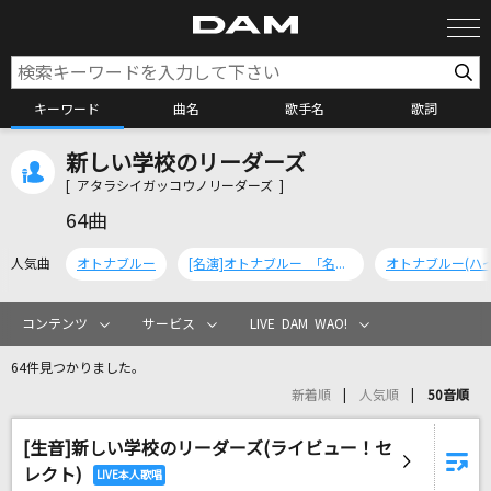
キーワード
曲名
歌手名
歌詞
新しい学校のリーダーズ
カラオケ検索
[ アタラシイガッコウノリーダーズ ]
64曲
カラオケ店舗検索
人気曲
オトナブルー
[名演]オトナブルー 「名演ピアノ 美野 春樹」
カラオケリクエスト
コンテンツ
サービス
LIVE DAM WAO!
64件見つかりました。
全国りれき
新着順
人気順
50音順
[生音]新しい学校のリーダーズ(ライビュー！セ
リアルタイムで歌われている曲の一覧
レクト)