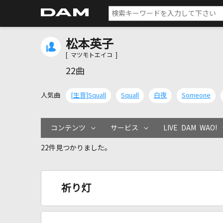
松本英子
[ マツモトエイコ ]
22曲
人気曲
[生音]Squall
Squall
白夜
Someone
コンテンツ
サービス
LIVE DAM WAO!
22件見つかりました。
祈り灯