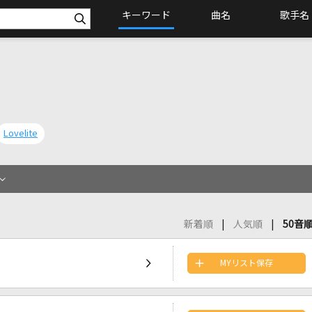
キーワード
曲名
歌手名
Lovelite
新着順
人気順
50音
MYリスト保存