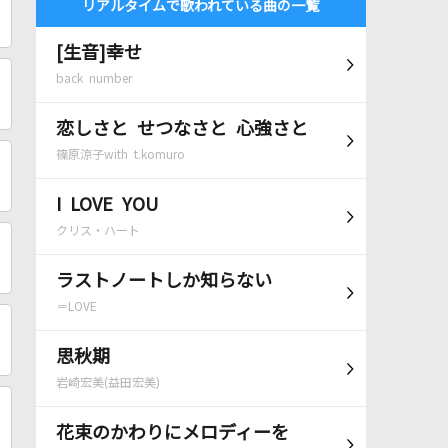
リアルタイムで歌われている曲の一覧
[生音]幸せ
back number
恋しさと せつなさと 心強さと
篠原涼子with t.komuro
I LOVE YOU
クリス・ハート
ラストノートしか知らない
＝LOVE
思秋期
岩崎宏美(益田宏美)
花束のかわりにメロディーを