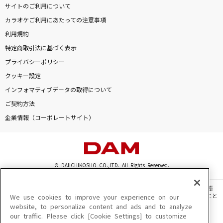
サイトのご利用について
カラオケご利用にあたっての注意事項
DAMに会員登録・ログインして
利用規約
カラオケをもっと楽しもう！
特定商取引法に基づく表示
プライバシーポリシー
クッキー設定
インフォマティブデータの取得について
自宅でカラオケ歌い放題！
家族や友達と一緒に！練習にも！
ご契約方法
企業情報（コーポレートサイト）
© DAIICHIKOSHO CO.,LTD. All Rights Reserved.
このサイトに掲載されている一切の文章・画像・写真・動画・音声等を、手段や形態
を問わず、著作権法の定める範囲を超えて無断で複製、転載、ファイル化などすること
We use cookies to improve your experience on our
を禁じます。
website, to personalize content and ads and to analyze
our traffic. Please click [Cookie Settings] to customize
楽曲及びコンテンツは、機種によりご利用いただけない場合があります。