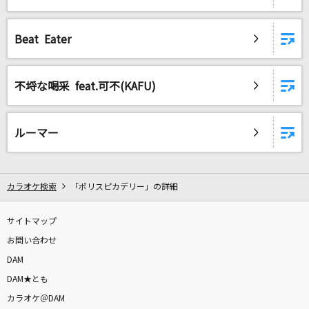
ピーターパン
優里
Beat Eater
[プロオケ]I LOVE YOU
尾崎豊
不埒な喝采 feat.可不(KAFU)
このまま君だけを奪い去りたい
ルーマー
DEEN
紅蓮の弓矢(アニメver.)
Linked Horizon
カラオケ検索
「ポリスピカデリー」の詳細
もっと見る
サイトマップ
お問い合わせ
DAMの新曲・ランキングなど
DAM
カラオケ最新情報をチェック！
DAM★とも
カラオケ＠DAM