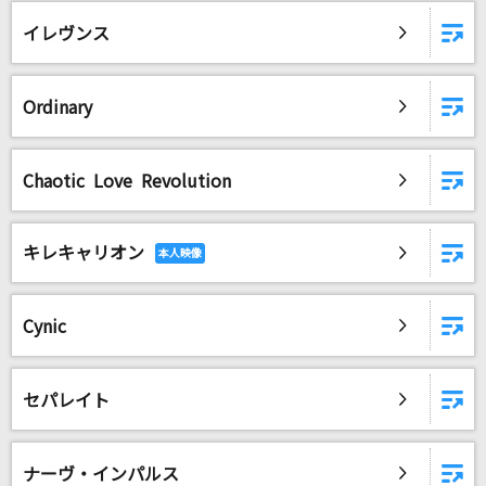
[生音]僕のこと
イレヴンス
Mrs. GREEN APPLE
川北猿員
Ordinary
マキシマム ザ ホルモン
[生音]M
Chaotic Love Revolution
PRINCESS PRINCESS
キレキャリオン
かくれんぼ
AliA
Cynic
[生音]ブルーバード
いきものがかり
セパレイト
パメラ
Chevon
ナーヴ・インパルス