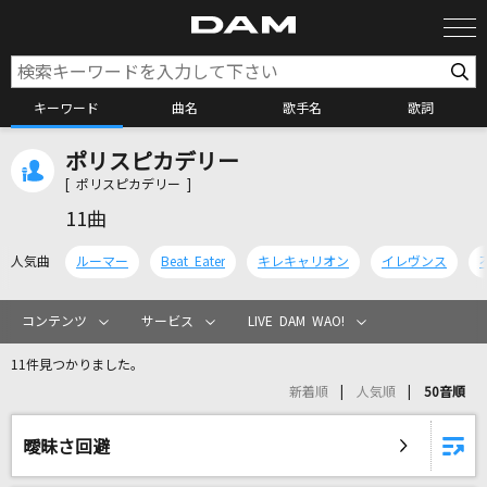
キーワード
曲名
歌手名
歌詞
ポリスピカデリー
カラオケ検索
[ ポリスピカデリー ]
11曲
カラオケ店舗検索
人気曲
ルーマー
Beat Eater
キレキャリオン
イレヴンス
カラオケリクエスト
コンテンツ
サービス
LIVE DAM WAO!
11件見つかりました。
全国りれき
新着順
人気順
50音順
リアルタイムで歌われている曲の一覧
曖昧さ回避