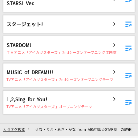
IGNITE
STARS! Ver.
藍井エイル
スタージェット!
エンゼルシーク
Ado
STARDOM!
ダーリン
ＴＶアニメ「アイカツスターズ!」2ndシーズンオープニング主題歌
Mrs. GREEN APPLE
冬隣
MUSIC of DREAM!!!
TVアニメ「アイカツスターズ!」2ndシーズンオープニングテーマ
すぎもとまさと
池袋サンシャイン
1,2,Sing for You!
WHITE JAM
TVアニメ「アイカツスターズ!」オープニングテーマ
シンデレラガール
King & Prince
カラオケ検索
「せな・りえ・みき・かな from AIKATSU☆STARS!」の詳細