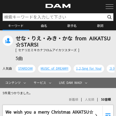
キーワード
曲名
歌手名
歌詞
せな・りえ・みき・かな from AIKATSU
カラオケ検索
☆STARS!
[ セナリエミキカナフロムアイカツスターズ ]
カラオケ店舗検索
5曲
人気曲
STARDOM!
MUSIC of DREAM!!!
1,2,Sing for You!
スタ
カラオケリクエスト
コンテンツ
サービス
LIVE DAM WAO!
全国りれき
5件見つかりました。
新着順
人気順
50音順
リアルタイムで歌われている曲の一覧
We wish you a merry Christmas AIKATSU☆