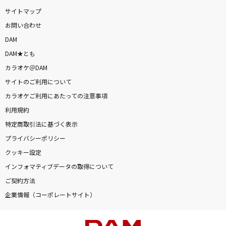
ケセラセラ
サイトマップ
Mrs. GREEN APPLE
お問い合わせ
DAM
[生音]晴る
DAM★とも
ヨルシカ
カラオケ＠DAM
サイトのご利用について
[生音]嘘
カラオケご利用にあたっての注意事項
シド
利用規約
夏色
特定商取引法に基づく表示
ゆず
プライバシーポリシー
クッキー設定
もっと見る
インフォマティブデータの取得について
ご契約方法
DAMの新曲・ランキングなど
企業情報（コーポレートサイト）
カラオケ最新情報をチェック！