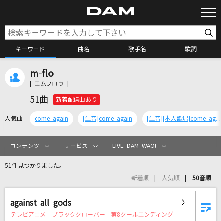
キーワード
曲名
歌手名
歌詞
m-flo
カラオケ検索
[ エムフロウ ]
51曲
新着配信曲あり
カラオケ店舗検索
人気曲
come again
[生音]come again
[生音][本人歌唱]come again (a-nation 2018)(本人歌唱)
カラオケリクエスト
コンテンツ
サービス
LIVE DAM WAO!
51件見つかりました。
全国りれき
新着順
人気順
50音順
リアルタイムで歌われている曲の一覧
against all gods
テレビアニメ「ブラッククローバー」第8クールエンディング