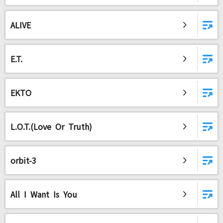
とくべチュ、して
＝LOVE
ALIVE
クエスチョン
meiyo
E.T.
透明
EKTO
Novelbright
[生音]ピースサイン
L.O.T.(Love Or Truth)
米津玄師
ダーリン
orbit-3
Mrs. GREEN APPLE
[生音]夏の思い出
All I Want Is You
ケツメイシ