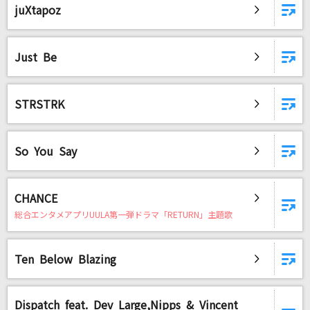
juXtapoz
Just Be
STRSTRK
So You Say
CHANCE
総合エンタメアプリUULA第一弾ドラマ「RETURN」主題歌
Ten Below Blazing
Dispatch feat. Dev Large,Nipps & Vincent