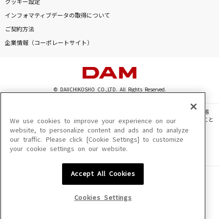
クッキー設定
インフォマティブデータの取得について
ご契約方法
企業情報（コーポレートサイト）
© DAIICHIKOSHO CO.,LTD. All Rights Reserved.
このサイトに掲載されている一切の文章・画像・写真・動画・音声等を、手段や形態
を問わず、著作権法の定める範囲を超えて無断で複製、転載、ファイル化などすること
We use cookies to improve your experience on our
を禁じます。
website, to personalize content and ads and to analyze
our traffic. Please click [Cookie Settings] to customize
楽曲及びコンテンツは、機種によりご利用いただけない場合があります。
your cookie settings on our website.
楽曲及びコンテンツの配信日、配信内容が変更になる場合があります。
楽曲によりMYリスト保存ができない場合があります。
Accept All Cookies
JASRAC許諾番号
6602250213Y31015 6602250112Y38026 6602250240Y31015
6602250241Y45122
Cookies Settings
NexTone許諾番号
ID000002945 ID000002947 ID000002937 ID000002938