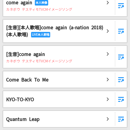
come again
美しい鰭(名探偵コナンアニメバージョン)
カネボウ テスティモTVCMイメージソング
スピッツ
「ひとりで生きられそう」って それってねえ、
[生音][本人歌唱]come again (a-nation 2018)
褒めているの?
(本人歌唱)
Juice=Juice
[生音]come again
しわ
カネボウ テスティモTVCMイメージソング
buzzG feat.GUMI
[生音]恋
Come Back To Me
back number
もっと見る
KYO-TO-KYO
DAMの新曲・ランキングなど
Quantum Leap
カラオケ最新情報をチェック！