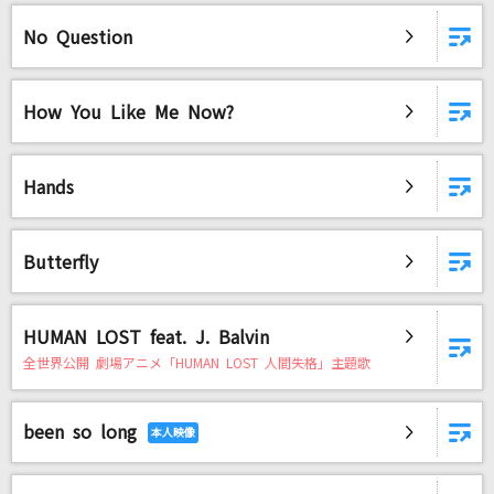
No Question
How You Like Me Now?
Hands
Butterfly
HUMAN LOST feat. J. Balvin
全世界公開 劇場アニメ「HUMAN LOST 人間失格」主題歌
been so long