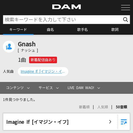
キーワード
曲名
歌手名
歌詞
Gnash
カラオケ検索
[ ナッシュ ]
1曲
新着配信曲あり
カラオケ店舗検索
人気曲
Imagine If [イマジン・イフ]
カラオケリクエスト
コンテンツ
サービス
LIVE DAM WAO!
1件見つかりました。
全国りれき
新着順
人気順
50音順
リアルタイムで歌われている曲の一覧
Imagine If [イマジン・イフ]