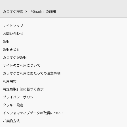
Sincerely
TRUE
カラオケ検索
「Gnash」の詳細
[生音]サウダージ
サイトマップ
ポルノグラフィティ
お問い合わせ
DAM
New Era
DAM★とも
Hilcrhyme(ヒルクライム)
カラオケ＠DAM
サイトのご利用について
[生音]さよならエレジー
カラオケご利用にあたっての注意事項
菅田将暉
利用規約
奏(かなで)
特定商取引法に基づく表示
スキマスイッチ
プライバシーポリシー
クッキー設定
あいつら全員同窓会
インフォマティブデータの取得について
ずっと真夜中でいいのに。
ご契約方法