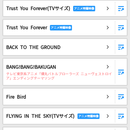
[生音]TSUNAMI
Trust You Forever(TVサイズ)
サザンオールスターズ
[生音]北の漁場
Trust You Forever
北島三郎
HONEY
BACK TO THE GROUND
L'Arc-en-Ciel
BANG!BANG!BAKUGAN
Lotus
テレビ東京系アニメ「爆丸バトルブローラーズ ニューヴェストロイ
平沢進
ア」エンディングテーマソング
Break The System
Fire Bird
上原歩夢(大西亜玖璃)
わたがし
FLYING IN THE SKY(TVサイズ)
back number