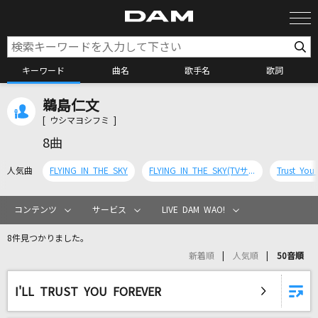
キーワード
曲名
歌手名
歌詞
鵜島仁文
カラオケ検索
[ ウシマヨシフミ ]
8曲
カラオケ店舗検索
人気曲
FLYING IN THE SKY
FLYING IN THE SKY(TVサイズ)
Trust You
カラオケリクエスト
コンテンツ
サービス
LIVE DAM WAO!
8件見つかりました。
全国りれき
新着順
人気順
50音順
リアルタイムで歌われている曲の一覧
I'LL TRUST YOU FOREVER