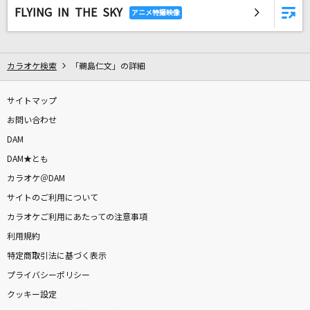
あぶく
FLYING IN THE SKY
ヨルシカ
世界中の誰よりきっと
カラオケ検索
「鵜島仁文」の詳細
中山美穂&WANDS
サイトマップ
群青
お問い合わせ
YOASOBI
DAM
DAM★とも
雨とカプチーノ
カラオケ＠DAM
ヨルシカ
サイトのご利用について
もっと見る
カラオケご利用にあたっての注意事項
利用規約
特定商取引法に基づく表示
DAMの新曲・ランキングなど
カラオケ最新情報をチェック！
プライバシーポリシー
クッキー設定