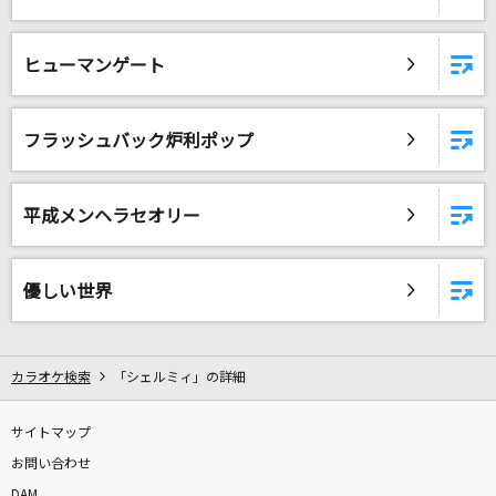
糸
中島みゆき
ヒューマンゲート
ワールドイズマイン
supercell feat.初音ミク
フラッシュバック炉利ポップ
花
平成メンヘラセオリー
中孝介
ロキ
優しい世界
みきとP
もっと見る
カラオケ検索
「シェルミィ」の詳細
DAMの新曲・ランキングなど
カラオケ最新情報をチェック！
サイトマップ
お問い合わせ
DAM