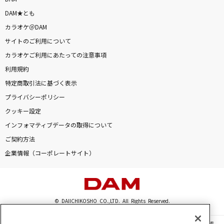
DAM★とも
カラオケ＠DAM
DAMに会員登録・ログインして
カラオケをもっと楽しもう！
サイトのご利用について
カラオケご利用にあたっての注意事項
利用規約
特定商取引法に基づく表示
自宅でカラオケ歌い放題！
プライバシーポリシー
家族や友達と一緒に！練習にも！
クッキー設定
インフォマティブデータの取得について
ご契約方法
企業情報（コーポレートサイト）
© DAIICHIKOSHO CO.,LTD. All Rights Reserved.