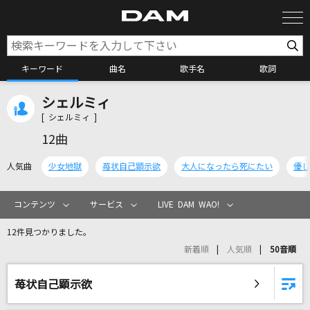
キーワード
曲名
歌手名
歌詞
シェルミィ
カラオケ検索
[ シェルミィ ]
12曲
カラオケ店舗検索
人気曲
少女地獄
苺状自己顕示欲
大人になったら死にたい
優し
カラオケリクエスト
コンテンツ
サービス
LIVE DAM WAO!
12件見つかりました。
全国りれき
新着順
人気順
50音順
リアルタイムで歌われている曲の一覧
苺状自己顕示欲