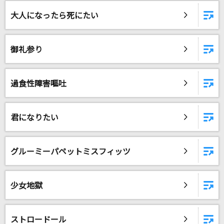
[生音]羽
大人になったら死にたい
稲葉浩志
[生音]Hello,Again～昔からある場所～
御礼参り
MY LITTLE LOVER
愛麗絲(アリス)
過食性障害嘔吐
米津玄師
Believe
君になりたい
Folder5
グルーミーパペットミスフィッツ
Butterfly Core
VALSHE
少女地獄
ファティマ
いとうかなこ
ストロードール