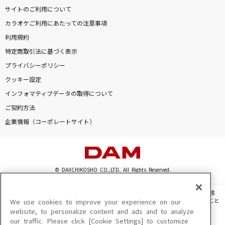
サイトのご利用について
USOTSUKI
カラオケご利用にあたっての注意事項
STARGLOW
利用規約
特定商取引法に基づく表示
Mysterious Flower
プライバシーポリシー
松任谷由実(荒井由実)
クッキー設定
DARMA GRAND PRIX
インフォマティブデータの取得について
ご契約方法
ヨルシカ
企業情報（コーポレートサイト）
月光潤色ガール
れるりり feat.初音ミク&GUMI
もっと見る
© DAIICHIKOSHO CO.,LTD. All Rights Reserved.
このサイトに掲載されている一切の文章・画像・写真・動画・音声等を、手段や形態
DAMの新曲・ランキングなど
を問わず、著作権法の定める範囲を超えて無断で複製、転載、ファイル化などすること
We use cookies to improve your experience on our
カラオケ最新情報をチェック！
を禁じます。
website, to personalize content and ads and to analyze
our traffic. Please click [Cookie Settings] to customize
楽曲及びコンテンツは、機種によりご利用いただけない場合があります。