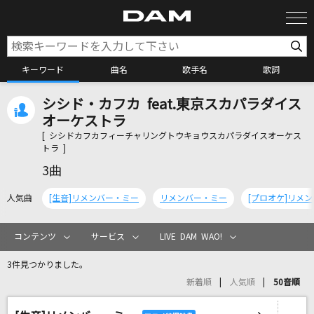
キーワード
曲名
歌手名
歌詞
シシド・カフカ feat.東京スカパラダイス
カラオケ検索
オーケストラ
[ シシドカフカフィーチャリングトウキョウスカパラダイスオーケス
トラ ]
カラオケ店舗検索
3曲
人気曲
[生音]リメンバー・ミー
リメンバー・ミー
カラオケリクエスト
コンテンツ
サービス
LIVE DAM WAO!
全国りれき
3件見つかりました。
新着順
人気順
50音順
リアルタイムで歌われている曲の一覧