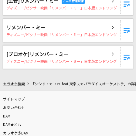
[生音]リメンバー・ミー
[生音]蒲公英-たんぽぽ-
ディズニー/ピクサー映画「リメンバー・ミー」日本版エンドソング
19
[生音]ライオン
リメンバー・ミー
May'n/中島愛
ディズニー/ピクサー映画「リメンバー・ミー」日本版エンドソング
正解
[プロオケ]リメンバー・ミー
RADWIMPS
ディズニー/ピクサー映画「リメンバー・ミー」日本版エンドソング
季節は次々死んでいく
amazarashi
カラオケ検索
「シシド・カフカ feat.東京スカパラダイスオーケストラ」の詳
All Falls Down feat. Juliander [オール・フォ
サイトマップ
ールズ・ダウン]
お問い合わせ
Alan Walker, Noah Cyrus & Digital Farm Animals
DAM
情熱
DAM★とも
UA(ううあ)
カラオケ＠DAM