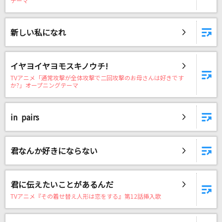
テーマ
[生音]Tinder
アンと私
新しい私になれ
アイデンティティ
サカナクション
イヤヨイヤヨモスキノウチ!
爆裂愛してる
TVアニメ「通常攻撃が全体攻撃で二回攻撃のお母さんは好きです
か?」オープニングテーマ
M!LK
ナツミ
in pairs
FUNKY MONKEY BABYS
君なんか好きにならない
[生音]SUMMER SONG
YUI
君に伝えたいことがあるんだ
平熱
TVアニメ『その着せ替え人形は恋をする』第12話挿入歌
Mr.Children