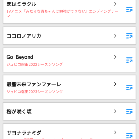
恋はミラクル
お気に召すまま
TVアニメ『みだらな青ちゃんは勉強ができない』エンディングテー
Eve
マ
鉄道唱歌 <東海道編> 全曲(1～66番)
ココロノアリカ
ダーク・ダックス
[生音]朧
Go Beyond
市川由紀乃
ジュビロ磐田2022シーズンソング
出発前
ゆず
最響未来ファンファーレ
ジュビロ磐田2023シーズンソング
もっと見る
桜が咲く頃
DAMの新曲・ランキングなど
カラオケ最新情報をチェック！
サヨナラナミダ