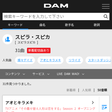
キーワード
曲名
歌手名
歌詞
スピラ・スピカ
カラオケ検索
[ スピラスピカ ]
31曲
新着配信曲あり
カラオケ店舗検索
人気曲
燦々デイズ
アオとキラメキ
リライズ
スタートダッシュ
カラオケリクエスト
コンテンツ
サービス
LIVE DAM WAO!
31件見つかりました。
全国りれき
新着順
人気順
50音順
リアルタイムで歌われている曲の一覧
アオとキラメキ
TVアニメ「その着せ替え人形は恋をする」Season 2 オープニング