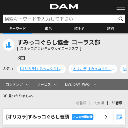
キーワード
曲名
歌手名
歌詞
すみっコぐらし協会 コーラス部
カラオケ検索
[ スミッコグラシキョウカイコーラスブ ]
3曲
カラオケ店舗検索
人気曲
[オリカラ]すみっコぐらしのうた
[オリカラ]すみっコぐらし音頭
カラオケリクエスト
コンテンツ
サービス
LIVE DAM WAO!
3件見つかりました。
全国りれき
新着順
人気順
50音順
[オリカラ]すみっコぐらし音頭
リアルタイムで歌われている曲の一覧