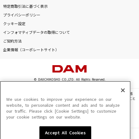
あの子コンプレックス
特定商取引法に基づく表示
＝LOVE
プライバシーポリシー
クッキー設定
勇者(ビデオクリップバージョン)
インフォマティブデータの取得について
YOASOBI
ご契約方法
企業情報（コーポレートサイト）
サブマリンユース
reGretGirl
[生音]天竜流し
© DAIICHIKOSHO CO.,LTD. All Rights Reserved.
福田こうへい
このサイトに掲載されている一切の文章・画像・写真・動画・音声等を、手段や形態
もっと見る
を問わず、著作権法の定める範囲を超えて無断で複製、転載、ファイル化などすること
We use cookies to improve your experience on our
を禁じます。
website, to personalize content and ads and to analyze
our traffic. Please click [Cookie Settings] to customize
楽曲及びコンテンツは、機種によりご利用いただけない場合があります。
DAMの新曲・ランキングなど
your cookie settings on our website.
楽曲及びコンテンツの配信日、配信内容が変更になる場合があります。
カラオケ最新情報をチェック！
楽曲によりMYリスト保存ができない場合があります。
Accept All Cookies
JASRAC許諾番号
6602250213Y31015 6602250112Y38026 6602250240Y31015