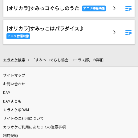
回る空うさぎ
[オリカラ]すみっコぐらしのうた
Orangestar
呼び声
[オリカラ]すみっこはパラダイス♪
Vaundy
恋愛凡人は踊らない
This is LAST
カラオケ検索
「すみっコぐらし協会 コーラス部」の詳細
[生音]言えないよ
サイトマップ
郷ひろみ
お問い合わせ
DAM
群青
DAM★とも
YOASOBI
カラオケ＠DAM
サイトのご利用について
見知らぬ糸
カラオケご利用にあたっての注意事項
スピッツ
利用規約