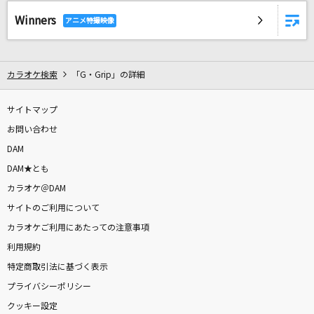
RPG
Winners
SEKAI NO OWARI(世界の終わり)
MILABO
カラオケ検索
「G・Grip」の詳細
ずっと真夜中でいいのに。
サイトマップ
最後の雨
お問い合わせ
中西保志
DAM
イフ
DAM★とも
月詠み
カラオケ＠DAM
サイトのご利用について
[生音]しるし
カラオケご利用にあたっての注意事項
Mr.Children
利用規約
特定商取引法に基づく表示
虹を待つ人
プライバシーポリシー
BUMP OF CHICKEN
クッキー設定