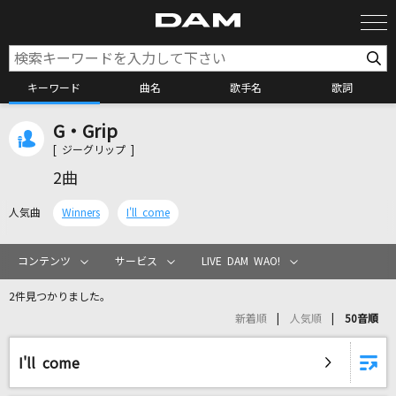
キーワード
曲名
歌手名
歌詞
G・Grip
カラオケ検索
[ ジーグリップ ]
2曲
カラオケ店舗検索
人気曲
Winners
I'll come
カラオケリクエスト
コンテンツ
サービス
LIVE DAM WAO!
2件見つかりました。
全国りれき
新着順
人気順
50音順
リアルタイムで歌われている曲の一覧
I'll come