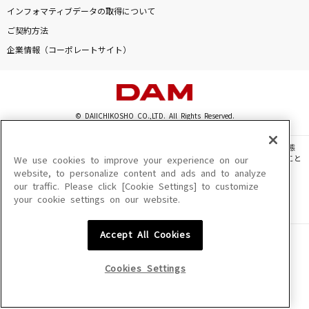
lulu.
インフォマティブデータの取得について
Mrs. GREEN APPLE
ご契約方法
企業情報（コーポレートサイト）
抱きしめたい
Mr.Children
コブラ
© DAIICHIKOSHO CO.,LTD. All Rights Reserved.
前野曜子
このサイトに掲載されている一切の文章・画像・写真・動画・音声等を、手段や形態
を問わず、著作権法の定める範囲を超えて無断で複製、転載、ファイル化などすること
We use cookies to improve your experience on our
[生音]春を愛する人
を禁じます。
website, to personalize content and ads and to analyze
GLAY
our traffic. Please click [Cookie Settings] to customize
楽曲及びコンテンツは、機種によりご利用いただけない場合があります。
your cookie settings on our website.
楽曲及びコンテンツの配信日、配信内容が変更になる場合があります。
楽曲によりMYリスト保存ができない場合があります。
もっと見る
Accept All Cookies
JASRAC許諾番号
6602250213Y31015 6602250112Y38026 6602250240Y31015
DAMの新曲・ランキングなど
6602250241Y45122
Cookies Settings
カラオケ最新情報をチェック！
NexTone許諾番号
ID000002945 ID000002947 ID000002937 ID000002938