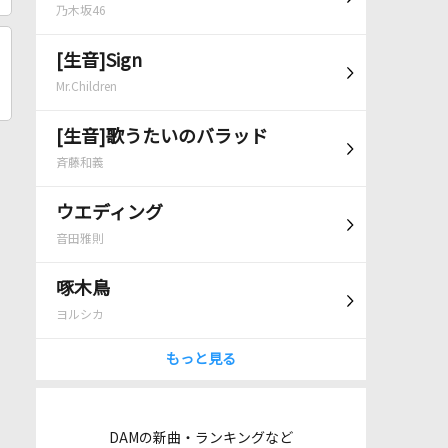
乃木坂46
[生音]Sign
Mr.Children
[生音]歌うたいのバラッド
斉藤和義
ウエディング
音田雅則
啄木鳥
ヨルシカ
もっと見る
DAMの新曲・ランキングなど