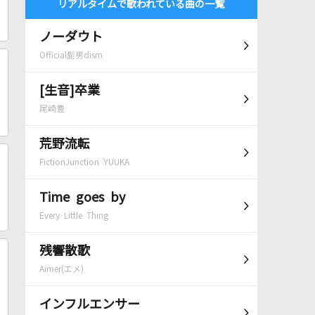
リアルタイムで歌われている曲の一覧
ノーダウト
Official髭男dism
[生音]卒業
尾崎豊
荒野流転
FictionJunction YUUKA
Time goes by
Every Little Thing
残響散歌
Aimer(エメ)
インフルエンサー