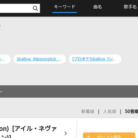
キーワード
曲名
歌手名
Shallow [シャロウ ～「アリー/ スター誕生」愛のうた]
Shallow (Nipponglish ver.) [シャロウ ～「アリー/ スター誕生」愛のうた]
[プロオケ]Shallow [シャロウ ～「アリー/ スター誕生」愛のうた]
新着順
人気順
50音
Version) [アイル・ネヴァ
MYリスト保存