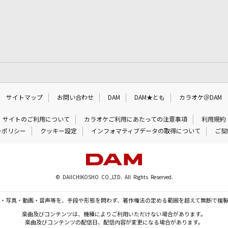
サイトマップ
お問い合わせ
DAM
DAM★とも
カラオケ＠DAM
サイトのご利用について
カラオケご利用にあたっての注意事項
利用規約
ーポリシー
クッキー設定
インフォマティブデータの取得について
ご契
© DAIICHIKOSHO CO.,LTD. All Rights Reserved.
・写真・動画・音声等を、手段や形態を問わず、著作権法の定める範囲を超えて無断で複
楽曲及びコンテンツは、機種によりご利用いただけない場合があります。
楽曲及びコンテンツの配信日、配信内容が変更になる場合があります。