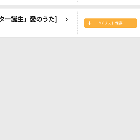
 スター誕生」愛のうた]
MYリスト保存