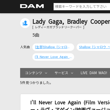
Lady Gaga, Bradley Cooper
[ レディーガガブラッドリークーパー ]
5曲
人気曲
[生音]Shallow [シャロウ ～「アリー/ スター誕生」愛のうた]
I'll Never Love Again (Film Version) [アイル・ネヴァー・ラヴ・アゲイン(映画ヴァージョン)]
コンテンツ
サービス
LIVE DAM WAO!
5件見つかりました。
I'll Never Love Again (Film 