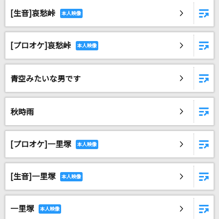
渡月橋 ～君 想ふ～
[生音]哀愁峠
倉木麻衣
TEST ME
[プロオケ]哀愁峠
ちゃんみな
RPG
青空みたいな男です
SEKAI NO OWARI(世界の終わり)
秋時雨
ノーザンクロス
シェリル・ノーム starring May'n
[プロオケ]一里塚
[生音]2億4千万の瞳
郷ひろみ
[生音]一里塚
Real Face
KAT-TUN
一里塚