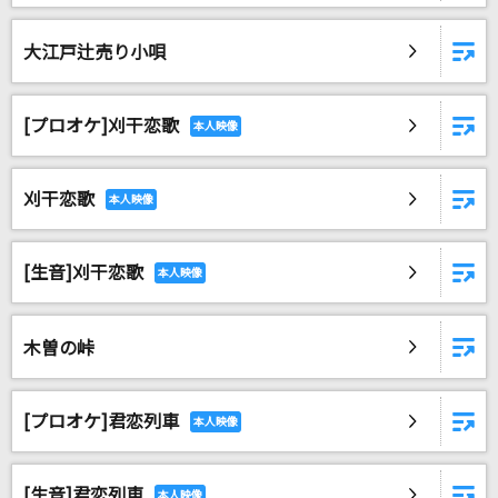
Lemon
米津玄師
大江戸辻売り小唄
ノーダウト
[プロオケ]刈干恋歌
Official髭男dism
花束のかわりにメロディーを
刈干恋歌
清水翔太
灰色と青(+菅田将暉)
[生音]刈干恋歌
米津玄師
木曽の峠
もっと見る
DAMの新曲・ランキングなど
[プロオケ]君恋列車
カラオケ最新情報をチェック！
[生音]君恋列車