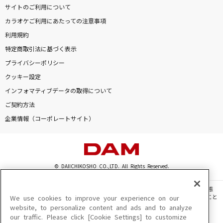
サイトのご利用について
カラオケご利用にあたっての注意事項
利用規約
特定商取引法に基づく表示
プライバシーポリシー
クッキー設定
インフォマティブデータの取得について
ご契約方法
企業情報（コーポレートサイト）
© DAIICHIKOSHO CO.,LTD. All Rights Reserved.
このサイトに掲載されている一切の文章・画像・写真・動画・音声等を、手段や形態
を問わず、著作権法の定める範囲を超えて無断で複製、転載、ファイル化などすること
We use cookies to improve your experience on our
を禁じます。
website, to personalize content and ads and to analyze
our traffic. Please click [Cookie Settings] to customize
楽曲及びコンテンツは、機種によりご利用いただけない場合があります。