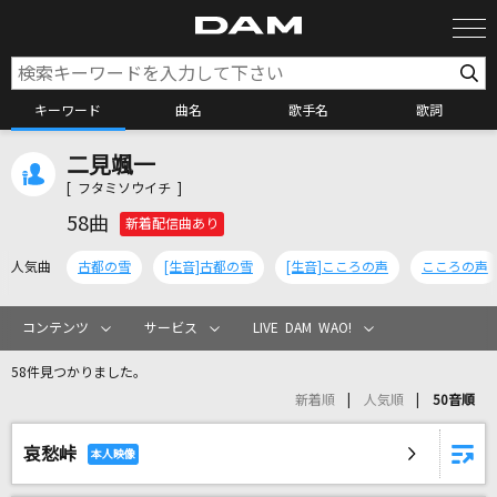
キーワード
曲名
歌手名
歌詞
二見颯一
カラオケ検索
[ フタミソウイチ ]
58曲
新着配信曲あり
カラオケ店舗検索
人気曲
古都の雪
[生音]古都の雪
[生音]こころの声
こころの声
カラオケリクエスト
コンテンツ
サービス
LIVE DAM WAO!
58件見つかりました。
全国りれき
新着順
人気順
50音順
哀愁峠
リアルタイムで歌われている曲の一覧