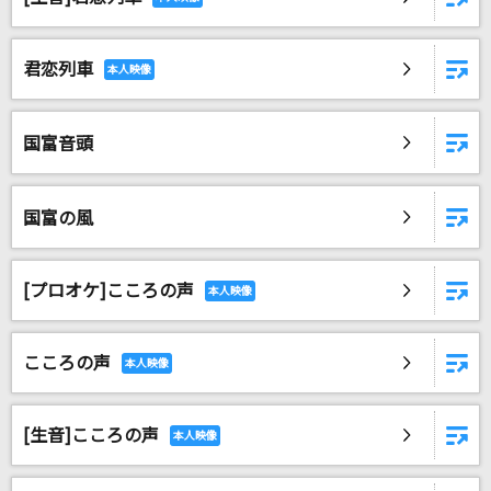
DAMに会員登録・ログインして
君恋列車
カラオケをもっと楽しもう！
国富音頭
自宅でカラオケ歌い放題！
国富の風
家族や友達と一緒に！練習にも！
[プロオケ]こころの声
こころの声
[生音]こころの声