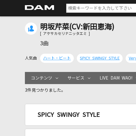
明坂芹菜(CV:新田恵海)
[ アケサカセリナニッタエミ ]
3曲
人気曲
ハート・ビート
SPICY SWINGY STYLE
Very
コンテンツ
サービス
LIVE DAM WAO!
3件見つかりました。
SPICY SWINGY STYLE