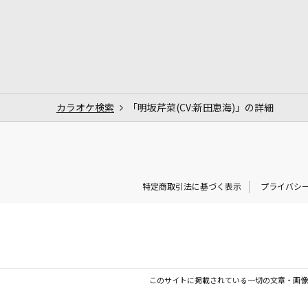
カラオケ検索
「明坂芹菜(CV:新田恵海)」の詳細
特定商取引法に基づく表示
プライバシ
このサイトに掲載されている一切の文章・画像