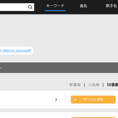
キーワード
曲名
歌手名
! Merry!! Session!!!
新着順
人気順
50音
MYリスト保存