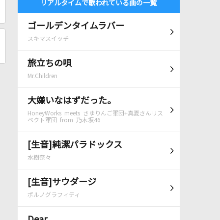
リアルタイムで歌われている曲の一覧
ゴールデンタイムラバー
スキマスイッチ
旅立ちの唄
Mr.Children
大嫌いなはずだった。
HoneyWorks meets さゆりんご軍団+真夏さんリス
ペクト軍団 from 乃木坂46
[生音]純潔パラドックス
水樹奈々
[生音]サウダージ
ポルノグラフィティ
Dear