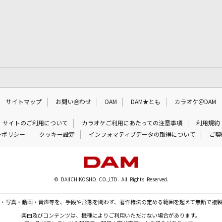
サイトマップ
お問い合わせ
DAM
DAM★とも
カラオケ＠DAM
サイトのご利用について
カラオケご利用にあたっての注意事項
利用規約
ーポリシー
クッキー設定
インフォマティブデータの取得について
ご契
© DAIICHIKOSHO CO.,LTD. All Rights Reserved.
・写真・動画・音声等を、手段や形態を問わず、著作権法の定める範囲を超えて無断で複
楽曲及びコンテンツは、機種によりご利用いただけない場合があります。