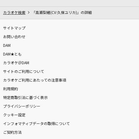
[生音]ロックンロール・ウィドウ
山口百恵
カラオケ検索
「高瀬梨緒(CV:久保ユリカ)」の詳細
Blue Velvet
サイトマップ
工藤静香
お問い合わせ
DAM
silent
DAM★とも
SEKAI NO OWARI(世界の終わり)
カラオケ＠DAM
サイトのご利用について
褪せたハナミドリ
カラオケご利用にあたっての注意事項
星街すいせい
利用規約
アイネクライネ
特定商取引法に基づく表示
米津玄師
プライバシーポリシー
クッキー設定
恋の終わりの名古屋にひとり
インフォマティブデータの取得について
水森かおり
ご契約方法