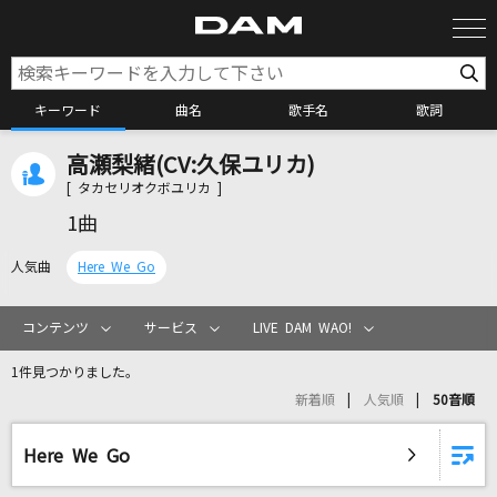
キーワード
曲名
歌手名
歌詞
高瀬梨緒(CV:久保ユリカ)
カラオケ検索
[ タカセリオクボユリカ ]
1曲
カラオケ店舗検索
人気曲
Here We Go
カラオケリクエスト
コンテンツ
サービス
LIVE DAM WAO!
1件見つかりました。
全国りれき
新着順
人気順
50音順
リアルタイムで歌われている曲の一覧
Here We Go