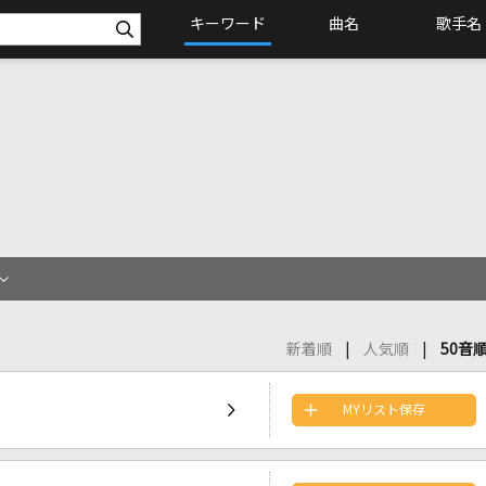
キーワード
曲名
歌手名
新着順
人気順
50音
MYリスト保存