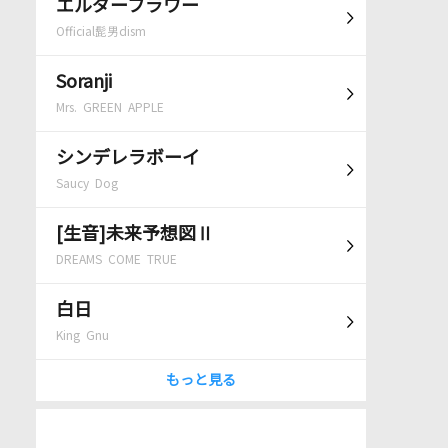
エルダーフラワー
Official髭男dism
Soranji
Mrs. GREEN APPLE
シンデレラボーイ
Saucy Dog
[生音]未来予想図Ⅱ
DREAMS COME TRUE
白日
King Gnu
もっと見る