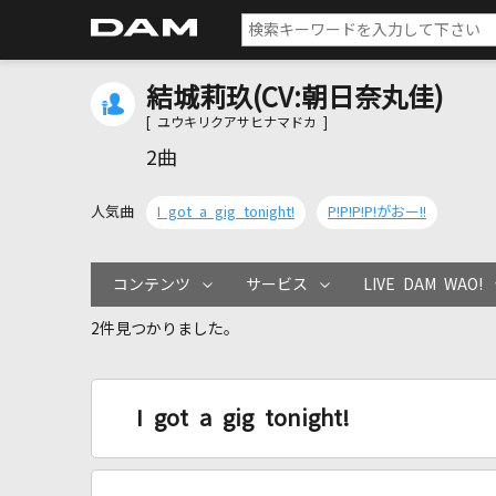
結城莉玖(CV:朝日奈丸佳)
[ ユウキリクアサヒナマドカ ]
2曲
人気曲
I got a gig tonight!
P!P!P!P!がおー!!
コンテンツ
サービス
LIVE DAM WAO!
2件見つかりました。
I got a gig tonight!