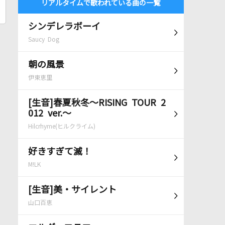
リアルタイムで歌われている曲の一覧
シンデレラボーイ
Saucy Dog
朝の風景
伊東恵里
[生音]春夏秋冬～RISING TOUR 2
012 ver.～
Hilcrhyme(ヒルクライム)
好きすぎて滅！
M!LK
[生音]美・サイレント
山口百恵