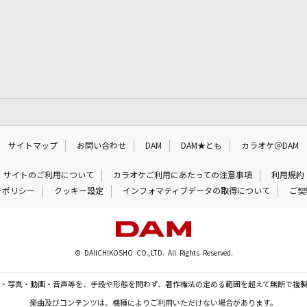
サイトマップ
お問い合わせ
DAM
DAM★とも
カラオケ＠DAM
サイトのご利用について
カラオケご利用にあたっての注意事項
利用規約
ーポリシー
クッキー設定
インフォマティブデータの取得について
ご契
© DAIICHIKOSHO CO.,LTD. All Rights Reserved.
・写真・動画・音声等を、手段や形態を問わず、著作権法の定める範囲を超えて無断で複
楽曲及びコンテンツは、機種によりご利用いただけない場合があります。