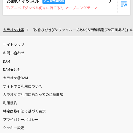
お願いマッスル
曖昧劣情Lover
TVアニメ「ダンベル何キロ持てる?」オープニングテーマ
koyori(電ポルP) feat.flower
愛とか恋とか
カラオケ検索
「紗倉ひびき(CV:ファイルーズあい)&街雄鳴造(CV:石川界人)」
Novelbright
サイトマップ
ワールドイズマイン
お問い合わせ
supercell feat.初音ミク
DAM
ネクロの花嫁
DAM★とも
びす
カラオケ＠DAM
サイトのご利用について
SAD SONG
カラオケご利用にあたっての注意事項
ちゃんみな
利用規約
特定商取引法に基づく表示
阿修羅ちゃん
プライバシーポリシー
Ado
クッキー設定