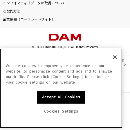
インフォマティブデータの取得について
[生音]サマータイムシンデレラ
ご契約方法
緑黄色社会
企業情報（コーポレートサイト）
ケセラセラ
Mrs. GREEN APPLE
© DAIICHIKOSHO CO.,LTD. All Rights Reserved.
Pangarap Ko Ang Ibigin Ka [パンガラップ コ
アン イビギン カ]
このサイトに掲載されている一切の文章・画像・写真・動画・音声等を、手段や形態
Regine Velasquez [レジン ヴェラスケス]
を問わず、著作権法の定める範囲を超えて無断で複製、転載、ファイル化などすること
We use cookies to improve your experience on our
を禁じます。
website, to personalize content and ads and to analyze
人生の晩歌
our traffic. Please click [Cookie Settings] to customize
楽曲及びコンテンツは、機種によりご利用いただけない場合があります。
your cookie settings on our website.
楽曲及びコンテンツの配信日、配信内容が変更になる場合があります。
HANZO
楽曲によりMYリスト保存ができない場合があります。
Accept All Cookies
もっと見る
JASRAC許諾番号
6602250213Y31015 6602250112Y38026 6602250240Y31015
6602250241Y45122
Cookies Settings
DAMの新曲・ランキングなど
NexTone許諾番号
カラオケ最新情報をチェック！
ID000002945 ID000002947 ID000002937 ID000002938