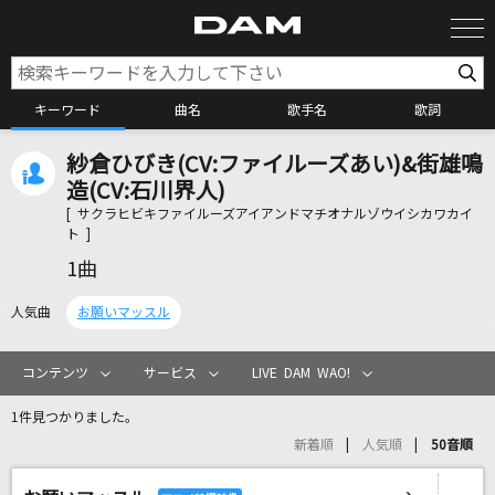
キーワード
曲名
歌手名
歌詞
紗倉ひびき(CV:ファイルーズあい)&街雄鳴
カラオケ検索
造(CV:石川界人)
[ サクラヒビキファイルーズアイアンドマチオナルゾウイシカワカイ
ト ]
カラオケ店舗検索
1曲
人気曲
お願いマッスル
カラオケリクエスト
コンテンツ
サービス
LIVE DAM WAO!
全国りれき
1件見つかりました。
新着順
人気順
50音順
リアルタイムで歌われている曲の一覧