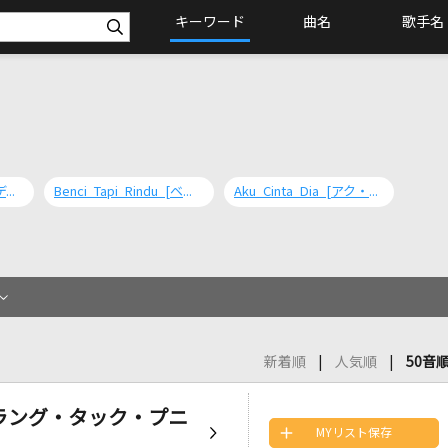
キーワード
曲名
歌手名
Di Batas Kota Ini [ディ・バタス・コタ・イニ]
Benci Tapi Rindu [ベンチ・タピ・リンドゥー]
Aku Cinta Dia [アク・チンタ・ディア]
新着順
人気順
50音
ク・オラング・タック・プニ
MYリスト保存