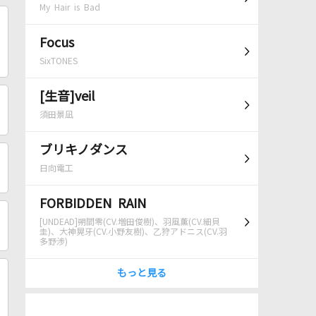
My Hair is Bad
Focus
SixTONES
[生音]veil
須田景凪
ブリキノダンス
日向電工
FORBIDDEN RAIN
[UNDEAD]朔間零(CV.増田俊樹)、羽風薫(CV.細貝
圭)、大神晃牙(CV.小野友樹)、乙狩アドニス(CV.羽
多野渉)
もっと見る