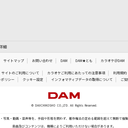
の詳細
サイトマップ
お問い合わせ
DAM
DAM★とも
カラオケ＠DAM
サイトのご利用について
カラオケご利用にあたっての注意事項
利用規約
ーポリシー
クッキー設定
インフォマティブデータの取得について
ご契
© DAIICHIKOSHO CO.,LTD. All Rights Reserved.
・写真・動画・音声等を、手段や形態を問わず、著作権法の定める範囲を超えて無断で複
楽曲及びコンテンツは、機種によりご利用いただけない場合があります。