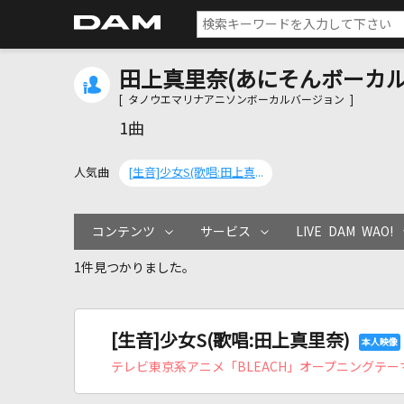
田上真里奈(あにそんボーカルVe
[ タノウエマリナアニソンボーカルバージョン ]
1曲
人気曲
[生音]少女S(歌唱:田上真里奈)
コンテンツ
サービス
LIVE DAM WAO!
1件見つかりました。
[生音]少女S(歌唱:田上真里奈)
テレビ東京系アニメ「BLEACH」オープニングテー