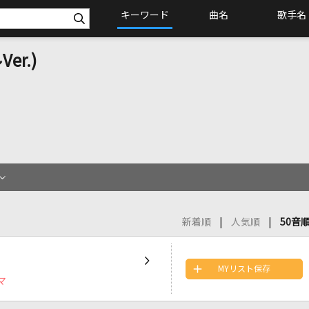
キーワード
曲名
歌手名
r.)
新着順
人気順
50音
MYリスト保存
マ