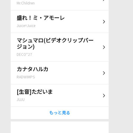
Mr.Children
盛れ！ミ・アモーレ
Juice=Juice
マシュマロ(ビデオクリップバー
ジョン)
DECO*27
カナタハルカ
RADWIMPS
[生音]ただいま
JUJU
もっと見る