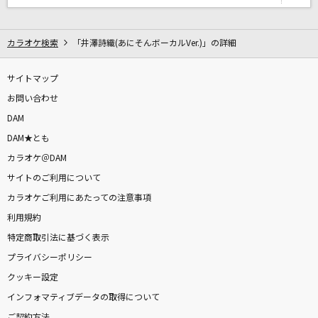
愛くださいませ
≠ME
カラオケ検索
「井澤詩織(あにそんボーカルVer.)」の詳細
DAN DAN 心魅かれてく
FIELD OF VIEW(the FIELD OF VIEW)
サイトマップ
お問い合わせ
[オリカラ]Bad Apple!! feat. nomico
DAM
Alstroemeria Records
DAM★とも
カラオケ＠DAM
勇気100%
サイトのご利用について
光GENJI
カラオケご利用にあたっての注意事項
利用規約
きらり
特定商取引法に基づく表示
藤井 風
プライバシーポリシー
Let's take it someday
クッキー設定
ONE OK ROCK
インフォマティブデータの取得について
ご契約方法