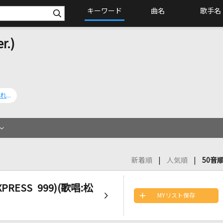
キーワード
曲名
歌手名
.)
[生音]やさしさに包まれたなら(歌唱:松本梨香)
新着順
人気順
50音
PRESS 999)(歌唱:松
MYリスト保存