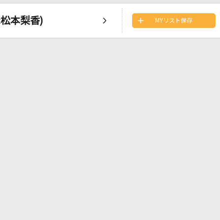
:松本梨香)
MYリスト保存