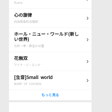
9Lana
心の旋律
白浜坂高校合唱部
ホール・ニュー・ワールド(新し
い世界)
石井一孝・麻生かほ里
花無双
アイナ・ジ・エンド
[生音]Small world
BUMP OF CHICKEN
もっと見る