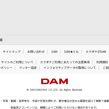
細
サイトマップ
お問い合わせ
DAM
DAM★とも
カラオケ＠DAM
サイトのご利用について
カラオケご利用にあたっての注意事項
利用規約
ーポリシー
クッキー設定
インフォマティブデータの取得について
ご契
© DAIICHIKOSHO CO.,LTD. All Rights Reserved.
・写真・動画・音声等を、手段や形態を問わず、著作権法の定める範囲を超えて無断で複
楽曲及びコンテンツは、機種によりご利用いただけない場合があります。