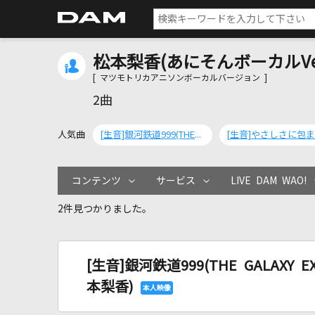
松本梨香(あにそんボーカルVer
[ マツモトリカアニソンボーカルバージョン ]
2曲
人気曲
[生音]銀河鉄道999(THE GALAXY EXPRESS 999)(歌唱:松本梨香)
コンテンツ
サービス
LIVE DAM WAO!
2件見つかりました。
[生音]銀河鉄道999(THE GALAXY EX
本梨香)