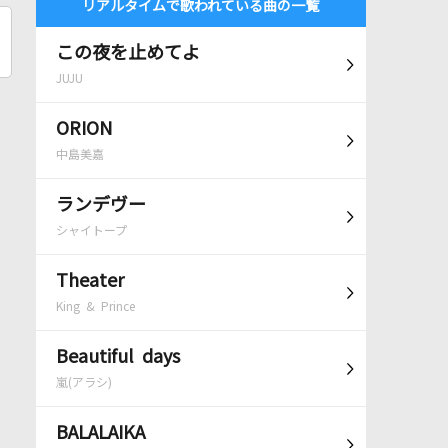
リアルタイムで歌われている曲の一覧
この夜を止めてよ
JUJU
ORION
中島美嘉
ランデヴー
シャイトープ
Theater
King & Prince
Beautiful days
嵐(アラシ)
BALALAIKA