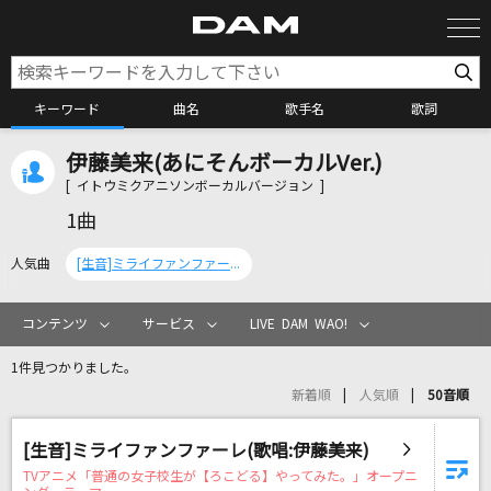
キーワード
曲名
歌手名
歌詞
伊藤美来(あにそんボーカルVer.)
カラオケ検索
[ イトウミクアニソンボーカルバージョン ]
1曲
カラオケ店舗検索
人気曲
[生音]ミライファンファーレ(歌唱:伊藤美来)
カラオケリクエスト
コンテンツ
サービス
LIVE DAM WAO!
1件見つかりました。
全国りれき
新着順
人気順
50音順
リアルタイムで歌われている曲の一覧
[生音]ミライファンファーレ(歌唱:伊藤美来)
TVアニメ「普通の女子校生が【ろこどる】やってみた。」オープニ