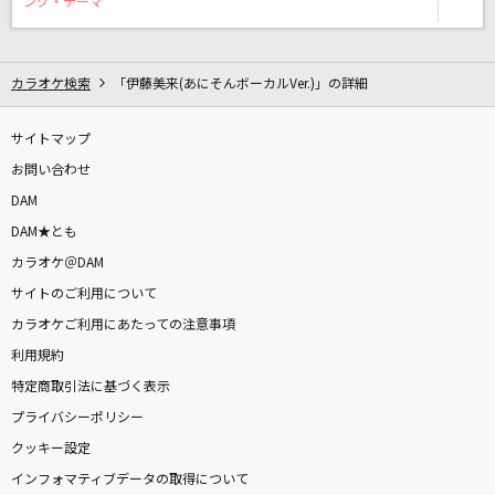
ング・テーマ
[生音]心という名の不可解
Ado
カラオケ検索
「伊藤美来(あにそんボーカルVer.)」の詳細
ヤングアダルト
マカロニえんぴつ
サイトマップ
お問い合わせ
SAD SONG
DAM
ちゃんみな
DAM★とも
[良音]COLORS
カラオケ＠DAM
FLOW
サイトのご利用について
カラオケご利用にあたっての注意事項
恋の方程式-my sweet darlin'-
利用規約
ふぉれすとぴれお feat.めらみぽっぷ
特定商取引法に基づく表示
プライバシーポリシー
僕は僕を好きになる
クッキー設定
乃木坂46
インフォマティブデータの取得について