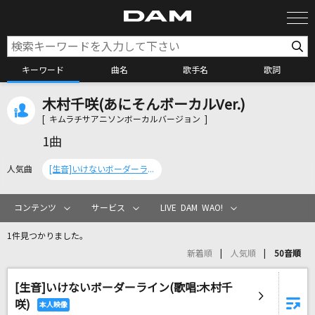
キーワード
曲名
歌手名
歌詞
木村千咲(あにそんボーカルVer.)
カラオケ検索
[ キムラチサアニソンボーカルバージョン ]
1曲
カラオケ店舗検索
人気曲
[生音]いけないボーダーライン(歌唱:木村千咲)
カラオケリクエスト
コンテンツ
サービス
LIVE DAM WAO!
1件見つかりました。
全国りれき
新着順
人気順
50音順
[生音]いけないボーダーライン(歌唱:木村千
リアルタイムで歌われている曲の一覧
咲)