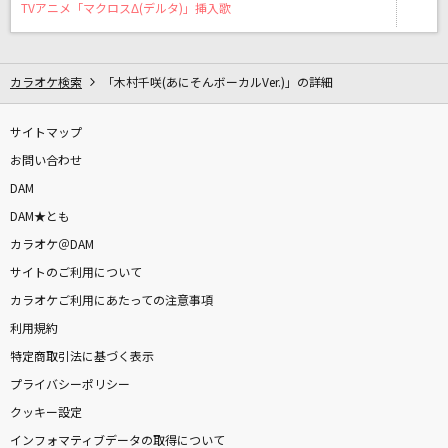
MajiでKoiする5秒前
TVアニメ「マクロスΔ(デルタ)」挿入歌
広末涼子
からくりピエロ
カラオケ検索
「木村千咲(あにそんボーカルVer.)」の詳細
40mP feat.初音ミク
サイトマップ
打上花火
お問い合わせ
DAOKO×米津玄師
DAM
DAM★とも
想像以上
カラオケ＠DAM
PRODUCE 101 JAPAN THE GIRLS
サイトのご利用について
カラオケご利用にあたっての注意事項
[生音]春泥棒
利用規約
ヨルシカ
特定商取引法に基づく表示
プライバシーポリシー
星降る海
クッキー設定
月見ヤチヨ(cv.早見沙織)
インフォマティブデータの取得について