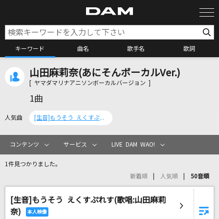
キーワード
曲名
歌手名
歌詞
山田麻莉奈(あにそんボーカルVer.)
カラオケ検索
[ ヤマダマリナアニソンボーカルバージョン ]
1曲
カラオケ店舗検索
人気曲
[生音]もうそう えくすぷれす(歌唱:山田麻莉奈)
カラオケリクエスト
コンテンツ
サービス
LIVE DAM WAO!
1件見つかりました。
全国りれき
新着順
人気順
50音順
[生音]もうそう えくすぷれす(歌唱:山田麻莉
リアルタイムで歌われている曲の一覧
奈)