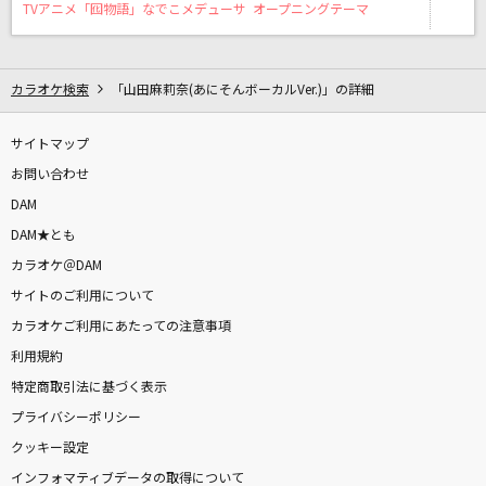
クスシキ
TVアニメ「囮物語」なでこメデューサ オープニングテーマ
Mrs. GREEN APPLE
ただ…逢いたくて PERFECT YEAR 2008 Versio
カラオケ検索
「山田麻莉奈(あにそんボーカルVer.)」の詳細
n
EXILE
サイトマップ
お問い合わせ
ライラック
DAM
Mrs. GREEN APPLE
DAM★とも
カラオケ＠DAM
忘却の空
サイトのご利用について
SADS
カラオケご利用にあたっての注意事項
利用規約
ばかじゃないのに
特定商取引法に基づく表示
ずっと真夜中でいいのに。
プライバシーポリシー
[生音]Girl
クッキー設定
秦 基博
インフォマティブデータの取得について