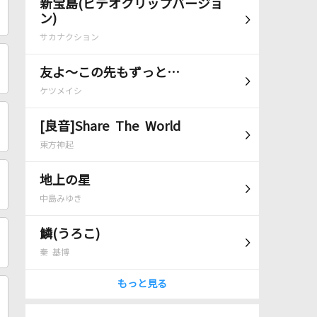
新宝島(ビデオクリップバージョ
ン)
サカナクション
友よ～この先もずっと…
ケツメイシ
[良音]Share The World
東方神起
地上の星
中島みゆき
鱗(うろこ)
秦 基博
もっと見る