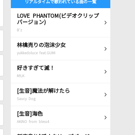
リアルタイムで歌われている曲の一覧
LOVE PHANTOM(ビデオクリップ
バージョン)
B'z
林檎売りの泡沫少女
yukkedoluce feat.GUMI
好きすぎて滅！
M!LK
[生音]魔法が解けたら
Saucy Dog
[生音]海色
AKINO from bless4