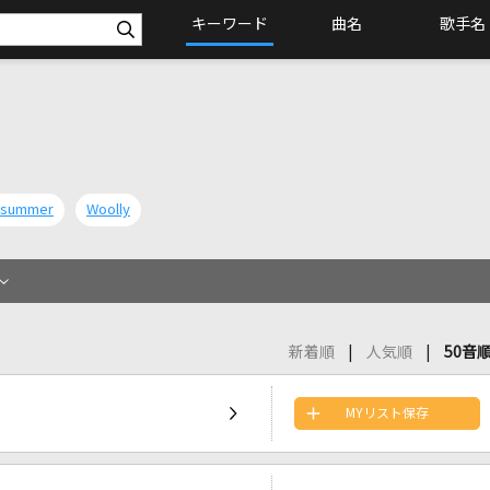
キーワード
曲名
歌手名
 summer
Woolly
新着順
人気順
50音
MYリスト保存