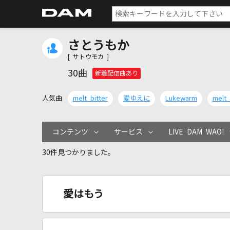
さとうもか
[ サトウモカ ]
30曲
新着配信曲あり
人気曲
melt bitter
愛ゆえに
Lukewarm
melt
コンテンツ
サービス
LIVE DAM WAO!
30件見つかりました。
愛はもう