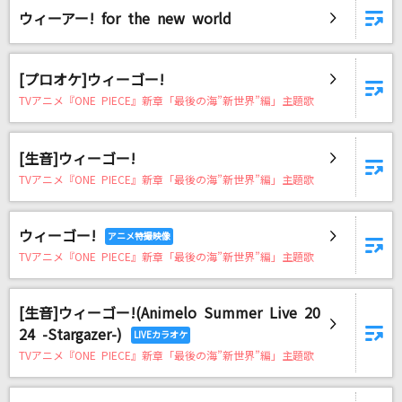
キミダケファースト
ウィーアー! for the new world
シクフォニ
[プロオケ]ウィーゴー!
[生音]桜
TVアニメ『ONE PIECE』新章「最後の海”新世界”編」主題歌
コブクロ
恋人
[生音]ウィーゴー!
鈴木雅之
TVアニメ『ONE PIECE』新章「最後の海”新世界”編」主題歌
[生音]さよならエレジー
ウィーゴー!
菅田将暉
TVアニメ『ONE PIECE』新章「最後の海”新世界”編」主題歌
もっと見る
[生音]ウィーゴー!(Animelo Summer Live 20
24 -Stargazer-)
DAMの新曲・ランキングなど
カラオケ最新情報をチェック！
TVアニメ『ONE PIECE』新章「最後の海”新世界”編」主題歌