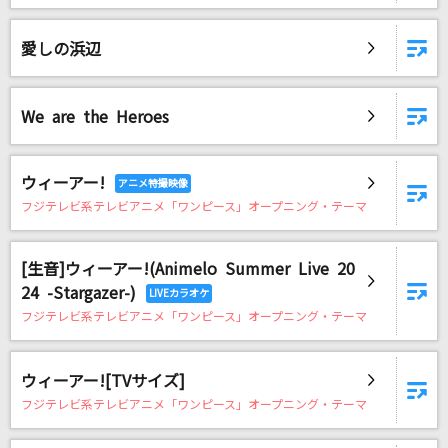
茜光
七海うらら
愛しの浜辺
ハルカ
YOASOBI
We are the Heroes
[生音]サウダージ
ウィーアー!
ポルノグラフィティ
フジテレビ系テレビアニメ「ワンピース」オープニング・テーマ
P・A・R・A・D・O・X
嵐(アラシ)
[生音]ウィーアー!(Animelo Summer Live 20
24 -Stargazer-)
私、アイドル宣言
フジテレビ系テレビアニメ「ワンピース」オープニング・テーマ
CHiCO with HoneyWorks
ウィーアー![TVサイズ]
[生音]チェリー
フジテレビ系テレビアニメ「ワンピース」オープニング・テーマ
スピッツ