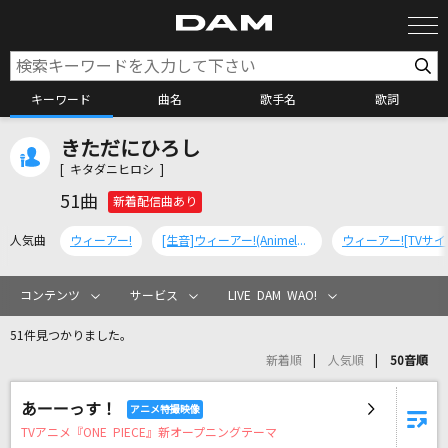
キーワード
曲名
歌手名
歌詞
きただにひろし
カラオケ検索
[ キタダニヒロシ ]
51曲
新着配信曲あり
カラオケ店舗検索
人気曲
ウィーアー!
[生音]ウィーアー!(Animelo Summer Live 2024 -Stargazer-)
ウィーアー![TVサイ
カラオケリクエスト
コンテンツ
サービス
LIVE DAM WAO!
51件見つかりました。
全国りれき
新着順
人気順
50音順
あーーっす！
リアルタイムで歌われている曲の一覧
TVアニメ『ONE PIECE』新オープニングテーマ