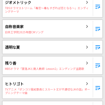
ジオメトリック
逆夢
TBSドラマストリーム「毒恋～毒もすぎれば恋となる～」エンディ
King Gnu
ングテーマ
愛のバクダン
自称音楽家
B'z
日本工学院2025年度CMソング
ABARERO
SixTONES
透明な夏
[生音]また明日...
残り香
JUJU
MBSドラマ「墜落JKと廃人教師 Lesson2」エンディング主題歌
もっと見る
ヒトリゴト
DAMの新曲・ランキングなど
TVアニメ「ポンコツ風紀委員とスカート丈が不適切なJKの話」オー
カラオケ最新情報をチェック！
プニングテーマ曲