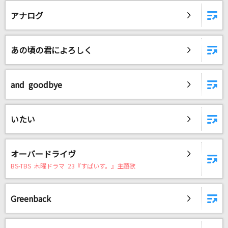
ONE
アナログ
B'z
愛をこめて花束を
あの頃の君によろしく
Superfly
メルト
and goodbye
supercell feat.初音ミク
グローアップ
いたい
藍井エイル
オーバードライヴ
メフィスト
BS-TBS 木曜ドラマ 23『すぱいす。』主題歌
女王蜂
[生音]天体観測
Greenback
BUMP OF CHICKEN