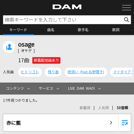
キーワード
曲名
歌手名
歌詞
osage
カラオケ検索
[ オサゲ ]
17曲
新着配信曲あり
カラオケ店舗検索
人気曲
ヒトリゴト
残り香
夜煩い (feat.石野理子)
マイダイア
カラオケリクエスト
コンテンツ
サービス
LIVE DAM WAO!
17件見つかりました。
全国りれき
新着順
人気順
50音順
リアルタイムで歌われている曲の一覧
赤に藍