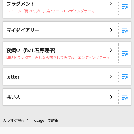
フラグメント
TVアニメ「青のミブロ」第2クールエンディングテーマ
DAMに会員登録・ログインして
カラオケをもっと楽しもう！
マイダイアリー
夜煩い (feat.石野理子)
自宅でカラオケ歌い放題！
MBSドラマ特区「君となら恋をしてみても」エンディングテーマ
家族や友達と一緒に！練習にも！
letter
悪い人
カラオケ検索
「osage」の詳細