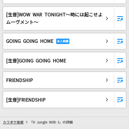
[生音]ソラニン
ASIAN KUNG-FU GENERATION
[生音]WOW WAR TONIGHT～時には起こせよ
ムーヴメント～
[生音]恋人ごっこ
マカロニえんぴつ
GOING GOING HOME
咲かせや咲かせ
EGOIST
[生音]GOING GOING HOME
[生音]Punky Funky Love
GRANRODEO
FRIENDSHIP
ふたりの夢港
橘ゆうじ
[生音]FRIENDSHIP
是非に及ばず
乃木坂46
カラオケ検索
「H Jungle With t」の詳細