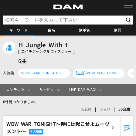
キーワード
曲名
歌手名
歌詞
H Jungle With t
カラオケ検索
[ エイチジャングルウィズティー ]
6曲
カラオケ店舗検索
人気曲
WOW WAR TONIGHT～時には起こせよムーヴメント～
[生音]WOW WAR TONIGHT～時には起こせよムーヴメント～
GO
カラオケリクエスト
コンテンツ
サービス
LIVE DAM WAO!
6件見つかりました。
全国りれき
新着順
人気順
50音順
WOW WAR TONIGHT～時には起こせよムーヴ
リアルタイムで歌われている曲の一覧
メント～