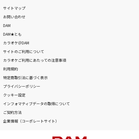
[生音]青い珊瑚礁
サイトマップ
松田聖子
お問い合わせ
DAM
女の夜汽車
DAM★とも
大江裕
カラオケ＠DAM
仮契約のシンデレラ
サイトのご利用について
私立恵比寿中学
カラオケご利用にあたっての注意事項
利用規約
モス(ビデオクリップバージョン)
特定商取引法に基づく表示
サカナクション
プライバシーポリシー
クッキー設定
もっと見る
インフォマティブデータの取得について
ご契約方法
DAMの新曲・ランキングなど
カラオケ最新情報をチェック！
企業情報（コーポレートサイト）